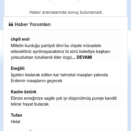
Haber aramalarında sonuç bulunamadı.
Haber Yorumları
chpli erol
Er
Milletin kurduğu partiydi dimi bu chpde mücadele
Er
edecektiniz ayrılmayacaktınız bi sürü belediye başkanı
ve
yolsuzluktan tutuklandı lider özgü
... DEVAMI
ol
Ereğlili
Er
İşçiden kısılarak edilen kar tatmetal maaşları yakında
Te
Erdemir maaşlarını geçecek
hi
te
Kazim öztürk
H
Elinize emeğinize saglık çok iyi düşünülmüş pureje kandili
tekrar hayat bulacak.
Bi
si
Tufan
d
Helal
H