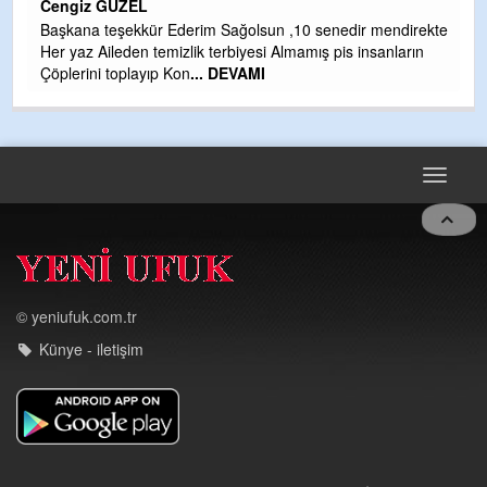
Cengiz GÜZEL
Çı
Başkana teşekkür Ederim Sağolsun ,10 senedir mendirekte
Ya
Her yaz Aileden temizlik terbiyesi Almamış pis insanların
C
Çöplerini toplayıp Kon
... DEVAMI
G
T
O
D
Toggle
navigat
© yeniufuk.com.tr
Künye - iletişim