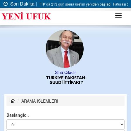
Son Dakika |
TTK’da 213 gün sonra üretim yeniden başladı: Faturası 5 m
Menü
Sina Çıladır
TÜRKİYE-PAKİSTAN-
SUUDİ İTTİFAKI ?
ARAMA ISLEMLERI
Baslangic :