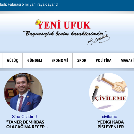
dı: Faturası 5 milyar liraya dayandı
GÜLÜÇ
GÜNDEM
EKONOMİ
SPOR
POLİTİKA
MAGAZ
Sina Çıladır J
civileme
“TANER DEMİRBAŞ
YEDİĞİ KABA
OLACAĞINA RECEP
PİSLEYENLER
YILMAZ OLSUN”