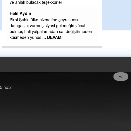
H BakiYüksel
ve ahlak bulacak teşekkürler
Hak hukuk adale
Halil Aydın
Birol Şahin ülke hizmetine çeyrek asır
damgasını vurmuş siyasi geleneğin vücut
bulmuş hali yalpalamadan saf değiştirmeden
küsmeden yunus
... DEVAMI
5 no:2