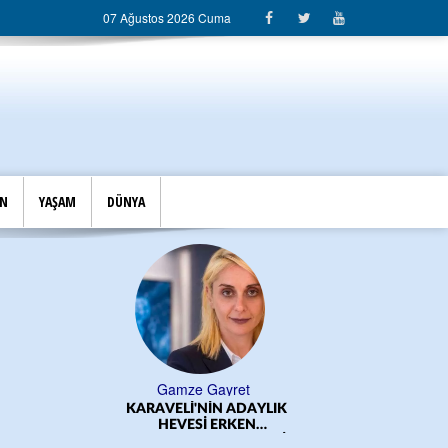
07 Ağustos 2026 Cuma
İN
YAŞAM
DÜNYA
Gamze Gayret
KARAVELİ'NİN ADAYLIK
ÖĞRE
HEVESİ ERKEN
BAŞLADI!.../CEM DERELİ