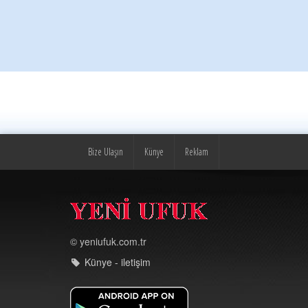
Bize Ulaşın
Künye
Reklam
© yeniufuk.com.tr
Künye - iletişim