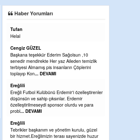
SAHAYA ERKEN İNDİ
Haber Yorumları
Tufan
Halil Aydın
Helal
Çırak ustasında
Ben İbrahim Yal
Cengiz GÜZEL
CEVDET YILM
Başkana teşekkür Ederim Sağolsun ,10
senedir mendirekte Her yaz Aileden temizlik
GULDERE DERE
terbiyesi Almamış pis insanların Çöplerini
ÖNCE ALKAYA 
toplayıp Kon
... DEVAMI
ETRASFINDA 
KISIMLARA DU
Ereğlili
DEVAMI
Ereğli Futbol Kulübünü Erdemir'i özelleştirenler
Şaban yavuz
düşünsün ve sahip çıksınlar. Erdemir
özelleştirilmeseydi sponsor olurdu ve para
Mekanı cennet o
probl
... DEVAMI
Sabri Celil ihsa
Ereğlili
Sebahattin öz
Tebrikler başkanım ve yönetim kurulu, güzel
Günaydın hayırl
bir hizmet.Ereğlimizin terası sayenizde huzur