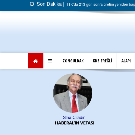
Son Dakika |
TTK’da 213 gün sonra üretim yeniden başla
ZONGULDAK
KDZ.EREĞLİ
ALAPLI
Sina Çıladır
HABERAL’IN VEFASI