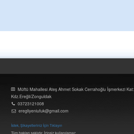
Müftü Mahallesi Ateş Ahmet Sokak Cerrahoğlu İşmerkezi Kat:
Kdz.Ereğli/Zonguldak
03723121008
eregliyeniufuk@gmail.com
İstek, Şikayetleriniz İçin Tıklayın
Tüm hakları saklıdır. İzinsiz kullanılamaz.