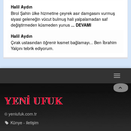
H
Halil Aydın
b
Birol Şahin ülke hizmetine çeyrek asır damgasını vurmuş
siyasi geleneğin vücut bulmuş hali yalpalamadan saf
Ye
değiştirmeden küsmeden yunus
... DEVAMI
as
t
Halil Aydın
Çırak ustasından öğrenir kısmet bağlamayı... Ben İbrahim
Yalçını tebrik ediyorum.
Toggle
navigat
© yeniufuk.com.tr
Künye - iletişim