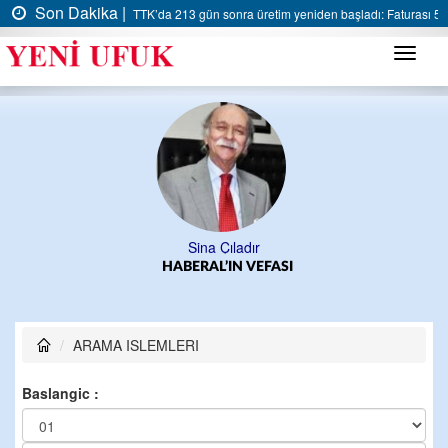
Son Dakika |
TTK’da 213 gün sonra üretim yeniden başladı: Faturası 5 m
Menü
Sina Çıladır
HABERAL’IN VEFASI
ARAMA ISLEMLERI
Baslangic :