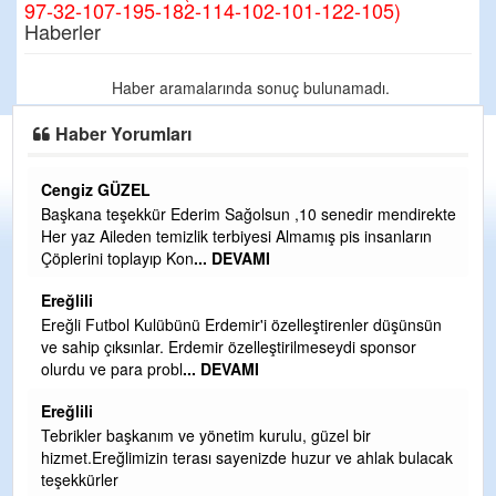
97-32-107-195-182-114-102-101-122-105)
Haberler
Haber aramalarında sonuç bulunamadı.
Haber Yorumları
Cengiz GÜZEL
C
Başkana teşekkür Ederim Sağolsun ,10 senedir mendirekte
G
Her yaz Aileden temizlik terbiyesi Almamış pis insanların
T
Çöplerini toplayıp Kon
... DEVAMI
O
D
Ereğlili
Ş
Ereğli Futbol Kulübünü Erdemir'i özelleştirenler düşünsün
ve sahip çıksınlar. Erdemir özelleştirilmeseydi sponsor
Me
olurdu ve para probl
... DEVAMI
ih
Ereğlili
S
Tebrikler başkanım ve yönetim kurulu, güzel bir
Gü
hizmet.Ereğlimizin terası sayenizde huzur ve ahlak bulacak
H
teşekkürler