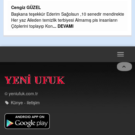
H
Cengiz GÜZEL
Çı
Başkana teşekkür Ederim Sağolsun ,10 senedir mendirekte
Ya
Her yaz Aileden temizlik terbiyesi Almamış pis insanların
C
Çöplerini toplayıp Kon
... DEVAMI
G
T
O
D
Toggle
navigat
© yeniufuk.com.tr
Künye - iletişim