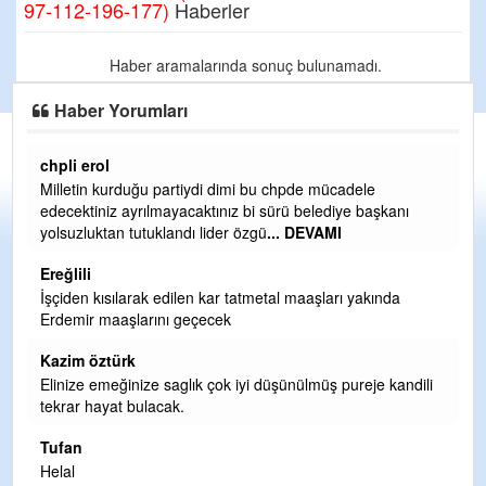
97-112-196-177)
Haberler
Haber aramalarında sonuç bulunamadı.
Haber Yorumları
chpli erol
Er
Milletin kurduğu partiydi dimi bu chpde mücadele
Er
edecektiniz ayrılmayacaktınız bi sürü belediye başkanı
ve
yolsuzluktan tutuklandı lider özgü
... DEVAMI
ol
Ereğlili
Er
İşçiden kısılarak edilen kar tatmetal maaşları yakında
Te
Erdemir maaşlarını geçecek
hi
te
Kazim öztürk
H
Elinize emeğinize saglık çok iyi düşünülmüş pureje kandili
tekrar hayat bulacak.
Bi
si
Tufan
d
Helal