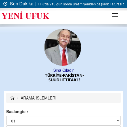
Son Dakika |
TTK’da 213 gün sonra üretim yeniden başladı: Faturası 5 m
Menü
Sina Çıladır
TÜRKİYE-PAKİSTAN-
SUUDİ İTTİFAKI ?
ARAMA ISLEMLERI
Baslangic :