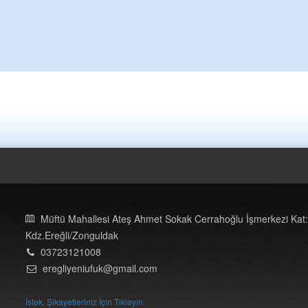
Müftü Mahallesi Ateş Ahmet Sokak Cerrahoğlu İşmerkezi Kat:
Kdz.Ereğli/Zonguldak
03723121008
eregliyeniufuk@gmail.com
İstek, Şikayetleriniz İçin Tıklayın