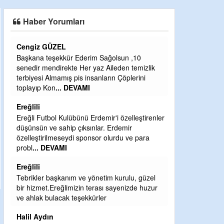
SAHAYA ERKEN İNDİ
Haber Yorumları
Cengiz GÜZEL
CEVDET YILM
Başkana teşekkür Ederim Sağolsun ,10
GULDERE DERE
senedir mendirekte Her yaz Aileden temizlik
ÖNCE ALKAYA 
terbiyesi Almamış pis insanların Çöplerini
ETRASFINDA 
toplayıp Kon
... DEVAMI
KISIMLARA DU
DEVAMI
Ereğlili
Şaban yavuz
Ereğli Futbol Kulübünü Erdemir'i özelleştirenler
düşünsün ve sahip çıksınlar. Erdemir
Mekanı cennet o
özelleştirilmeseydi sponsor olurdu ve para
Sabri Celil ihsa
probl
... DEVAMI
Sebahattin öz
Ereğlili
Günaydın hayırl
Tebrikler başkanım ve yönetim kurulu, güzel
H BakiYüksel
bir hizmet.Ereğlimizin terası sayenizde huzur
ve ahlak bulacak teşekkürler
Hak hukuk adale
Halil Aydın
babaocağı