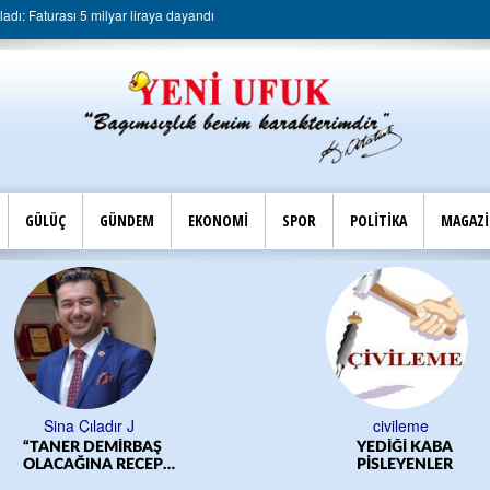
dı: Faturası 5 milyar liraya dayandı
GÜLÜÇ
GÜNDEM
EKONOMİ
SPOR
POLİTİKA
MAGAZ
Sina Çıladır J
civileme
“TANER DEMİRBAŞ
YEDİĞİ KABA
OLACAĞINA RECEP
PİSLEYENLER
YILMAZ OLSUN”