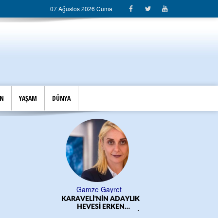
07 Ağustos 2026 Cuma
İN
YAŞAM
DÜNYA
Gamze Gayret
KARAVELİ'NİN ADAYLIK
ÖĞRE
HEVESİ ERKEN
BAŞLADI!.../CEM DERELİ