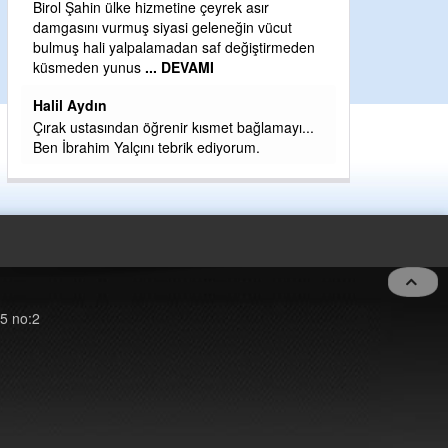
Birol Şahin ülke hizmetine çeyrek asır
Yeni parti için e
damgasını vurmuş siyasi geleneğin vücut
eder dururken a
bulmuş hali yalpalamadan saf değiştirmeden
kahramanlarımız 
küsmeden yunus
... DEVAMI
eeeğ
... DEVAM
Halil Aydın
Çırak ustasından öğrenir kısmet bağlamayı...
Ben İbrahim Yalçını tebrik ediyorum.
5 no:2