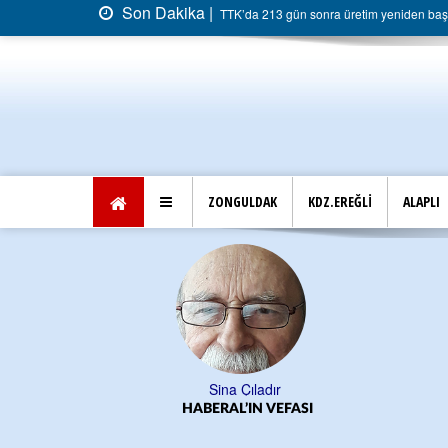
Son Dakika |
TTK’da 213 gün sonra üretim yeniden başla
ZONGULDAK
KDZ.EREĞLİ
ALAPLI
Sina Çıladır
HABERAL’IN VEFASI