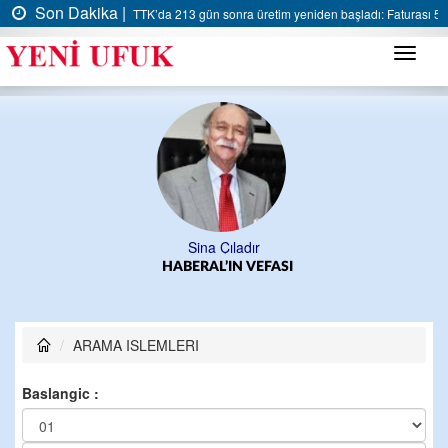
Son Dakika |
TTK’da 213 gün sonra üretim yeniden başladı: Faturası 5 m
Menü
Sina Çıladır
HABERAL’IN VEFASI
ARAMA ISLEMLERI
Baslangic :