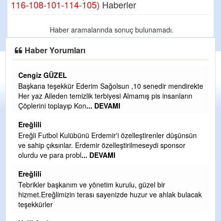
116-108-101-114-105)
Haberler
Haber aramalarında sonuç bulunamadı.
Haber Yorumları
Cengiz GÜZEL
C
Başkana teşekkür Ederim Sağolsun ,10 senedir mendirekte
G
Her yaz Aileden temizlik terbiyesi Almamış pis insanların
T
Çöplerini toplayıp Kon
... DEVAMI
O
D
Ereğlili
Ş
Ereğli Futbol Kulübünü Erdemir'i özelleştirenler düşünsün
ve sahip çıksınlar. Erdemir özelleştirilmeseydi sponsor
Me
olurdu ve para probl
... DEVAMI
ih
Ereğlili
S
Tebrikler başkanım ve yönetim kurulu, güzel bir
Gü
hizmet.Ereğlimizin terası sayenizde huzur ve ahlak bulacak
H
teşekkürler
H