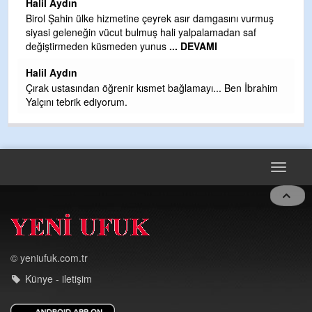
Halil Aydın
b
Birol Şahin ülke hizmetine çeyrek asır damgasını vurmuş
siyasi geleneğin vücut bulmuş hali yalpalamadan saf
Ye
değiştirmeden küsmeden yunus
... DEVAMI
as
t
Halil Aydın
Çırak ustasından öğrenir kısmet bağlamayı... Ben İbrahim
Yalçını tebrik ediyorum.
Toggle
navigat
© yeniufuk.com.tr
Künye - iletişim