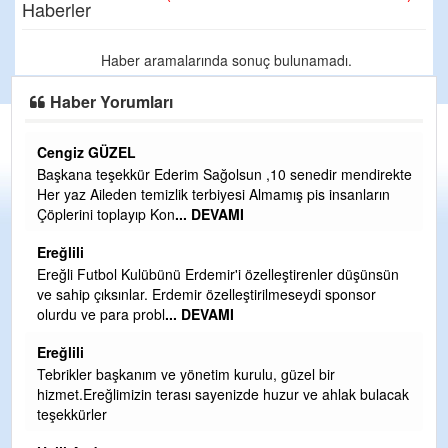
Haberler
Haber aramalarında sonuç bulunamadı.
Haber Yorumları
Cengiz GÜZEL
C
Başkana teşekkür Ederim Sağolsun ,10 senedir mendirekte
G
Her yaz Aileden temizlik terbiyesi Almamış pis insanların
T
Çöplerini toplayıp Kon
... DEVAMI
O
D
Ereğlili
Ş
Ereğli Futbol Kulübünü Erdemir'i özelleştirenler düşünsün
ve sahip çıksınlar. Erdemir özelleştirilmeseydi sponsor
Me
olurdu ve para probl
... DEVAMI
ih
Ereğlili
S
Tebrikler başkanım ve yönetim kurulu, güzel bir
Gü
hizmet.Ereğlimizin terası sayenizde huzur ve ahlak bulacak
H
teşekkürler
H