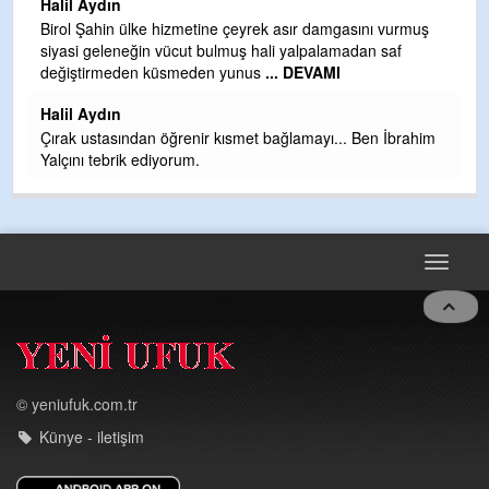
Halil Aydın
b
Birol Şahin ülke hizmetine çeyrek asır damgasını vurmuş
siyasi geleneğin vücut bulmuş hali yalpalamadan saf
Ye
değiştirmeden küsmeden yunus
... DEVAMI
as
t
Halil Aydın
Çırak ustasından öğrenir kısmet bağlamayı... Ben İbrahim
Yalçını tebrik ediyorum.
Toggle
navigat
© yeniufuk.com.tr
Künye - iletişim