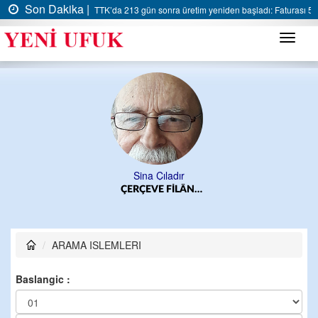
Son Dakika |
TTK’da 213 gün sonra üretim yeniden başladı: Faturası 5 m
Menü
Sina Çıladır
ÇERÇEVE FİLÂN…
ARAMA ISLEMLERI
Baslangic :