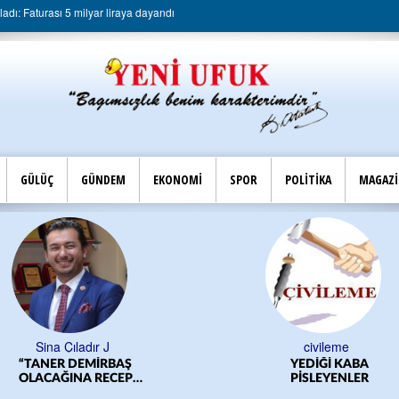
dı: Faturası 5 milyar liraya dayandı
GÜLÜÇ
GÜNDEM
EKONOMİ
SPOR
POLİTİKA
MAGAZ
Sina Çıladır J
civileme
“TANER DEMİRBAŞ
YEDİĞİ KABA
OLACAĞINA RECEP
PİSLEYENLER
YILMAZ OLSUN”