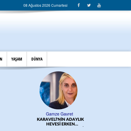
08 Ağustos 2026 Cumartesi
İN
YAŞAM
DÜNYA
Gamze Gayret
KARAVELİ'NİN ADAYLIK
ÖĞRE
HEVESİ ERKEN
BAŞLADI!.../CEM DERELİ