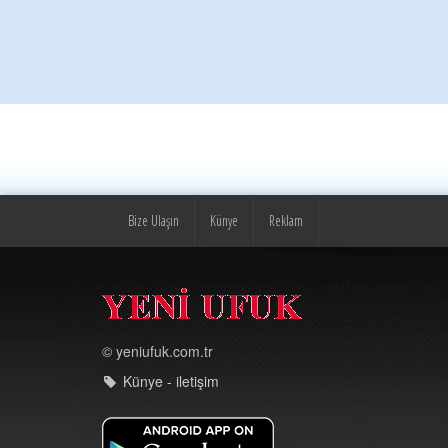
Bize Ulaşın
Künye
Reklam
© yeniufuk.com.tr
Künye - iletişim