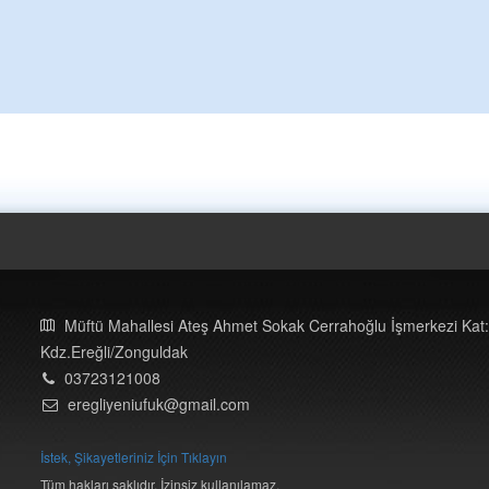
Müftü Mahallesi Ateş Ahmet Sokak Cerrahoğlu İşmerkezi Kat:
Kdz.Ereğli/Zonguldak
03723121008
eregliyeniufuk@gmail.com
İstek, Şikayetleriniz İçin Tıklayın
Tüm hakları saklıdır. İzinsiz kullanılamaz.