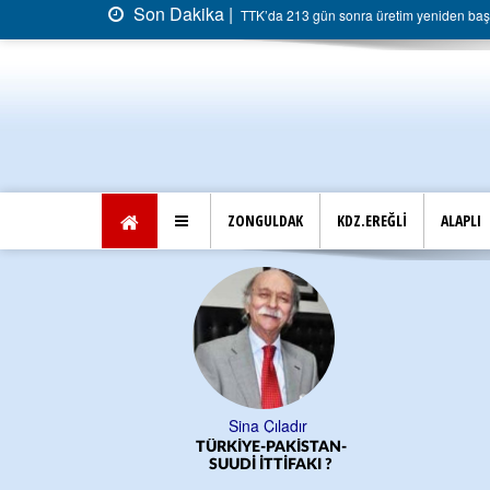
Son Dakika |
TTK’da 213 gün sonra üretim yeniden başla
ZONGULDAK
KDZ.EREĞLİ
ALAPLI
Sina Çıladır
TÜRKİYE-PAKİSTAN-
SUUDİ İTTİFAKI ?