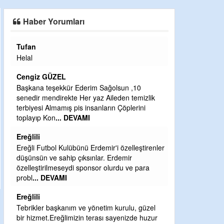
SAHAYA ERKEN İNDİ
Haber Yorumları
Tufan
Halil Aydın
Helal
Çırak ustasında
Ben İbrahim Yal
Cengiz GÜZEL
CEVDET YILM
Başkana teşekkür Ederim Sağolsun ,10
senedir mendirekte Her yaz Aileden temizlik
GULDERE DERE
terbiyesi Almamış pis insanların Çöplerini
ÖNCE ALKAYA 
toplayıp Kon
... DEVAMI
ETRASFINDA 
KISIMLARA DU
Ereğlili
DEVAMI
Ereğli Futbol Kulübünü Erdemir'i özelleştirenler
Şaban yavuz
düşünsün ve sahip çıksınlar. Erdemir
özelleştirilmeseydi sponsor olurdu ve para
Mekanı cennet o
probl
... DEVAMI
Sabri Celil ihsa
Ereğlili
Sebahattin öz
Tebrikler başkanım ve yönetim kurulu, güzel
Günaydın hayırl
bir hizmet.Ereğlimizin terası sayenizde huzur