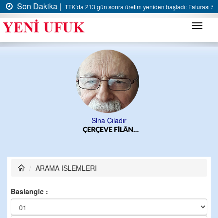
Son Dakika |
TTK’da 213 gün sonra üretim yeniden başladı: Faturası 5 m
Menü
Sina Çıladır
ÇERÇEVE FİLÂN…
ARAMA ISLEMLERI
Baslangic :