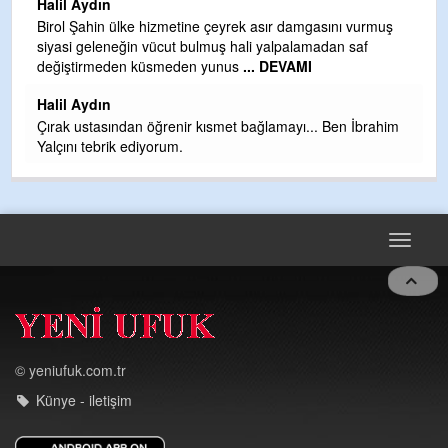
Halil Aydın
b
Birol Şahin ülke hizmetine çeyrek asır damgasını vurmuş
siyasi geleneğin vücut bulmuş hali yalpalamadan saf
Ye
değiştirmeden küsmeden yunus
... DEVAMI
as
t
Halil Aydın
Çırak ustasından öğrenir kısmet bağlamayı... Ben İbrahim
Yalçını tebrik ediyorum.
Toggle
navigat
© yeniufuk.com.tr
Künye - iletişim