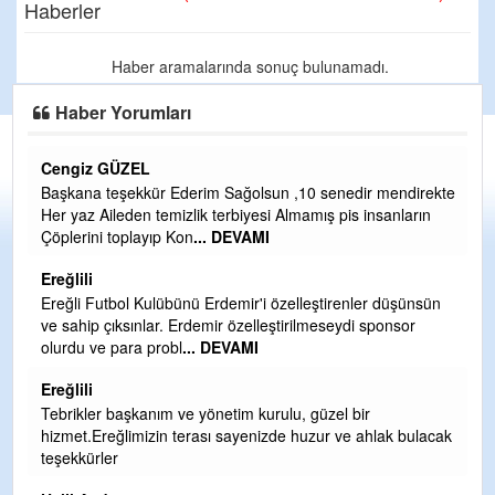
Haberler
Haber aramalarında sonuç bulunamadı.
Haber Yorumları
Cengiz GÜZEL
C
Başkana teşekkür Ederim Sağolsun ,10 senedir mendirekte
G
Her yaz Aileden temizlik terbiyesi Almamış pis insanların
T
Çöplerini toplayıp Kon
... DEVAMI
O
D
Ereğlili
Ş
Ereğli Futbol Kulübünü Erdemir'i özelleştirenler düşünsün
ve sahip çıksınlar. Erdemir özelleştirilmeseydi sponsor
Me
olurdu ve para probl
... DEVAMI
ih
Ereğlili
S
Tebrikler başkanım ve yönetim kurulu, güzel bir
Gü
hizmet.Ereğlimizin terası sayenizde huzur ve ahlak bulacak
H
teşekkürler
H