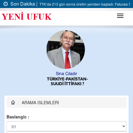
Son Dakika |
TTK’da 213 gün sonra üretim yeniden başladı: Faturası 5 m
Menü
Sina Çıladır
TÜRKİYE-PAKİSTAN-
SUUDİ İTTİFAKI ?
ARAMA ISLEMLERI
Baslangic :