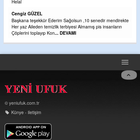
Helal
H
Cengiz GÜZEL
Çı
Başkana teşekkür Ederim Sağolsun ,10 senedir mendirekte
Ya
Her yaz Aileden temizlik terbiyesi Almamış pis insanların
C
Çöplerini toplayıp Kon
... DEVAMI
G
T
O
D
Toggle
navigat
© yeniufuk.com.tr
Künye - iletişim