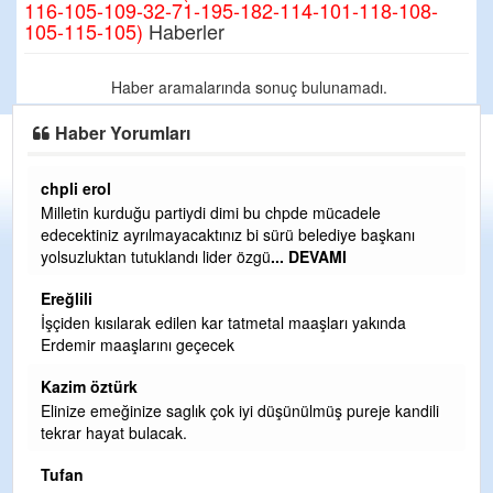
116-105-109-32-71-195-182-114-101-118-108-
105-115-105)
Haberler
Haber aramalarında sonuç bulunamadı.
Haber Yorumları
chpli erol
Er
Milletin kurduğu partiydi dimi bu chpde mücadele
Er
edecektiniz ayrılmayacaktınız bi sürü belediye başkanı
ve
yolsuzluktan tutuklandı lider özgü
... DEVAMI
ol
Ereğlili
Er
İşçiden kısılarak edilen kar tatmetal maaşları yakında
Te
Erdemir maaşlarını geçecek
hi
te
Kazim öztürk
H
Elinize emeğinize saglık çok iyi düşünülmüş pureje kandili
tekrar hayat bulacak.
Bi
si
Tufan
d