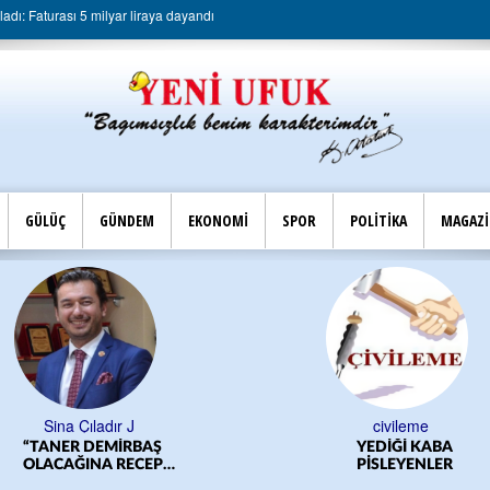
dı: Faturası 5 milyar liraya dayandı
GÜLÜÇ
GÜNDEM
EKONOMİ
SPOR
POLİTİKA
MAGAZ
Sina Çıladır J
civileme
“TANER DEMİRBAŞ
YEDİĞİ KABA
OLACAĞINA RECEP
PİSLEYENLER
YILMAZ OLSUN”