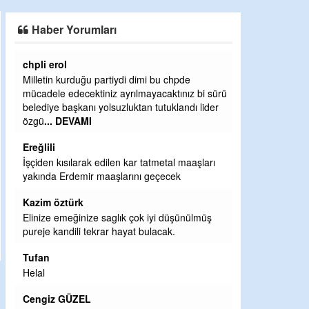
SAHAYA ERKEN İNDİ
Haber Yorumları
chpli erol
Ereğlili
Milletin kurduğu partiydi dimi bu chpde
Ereğli Futbol Ku
mücadele edecektiniz ayrılmayacaktınız bi sürü
düşünsün ve sah
belediye başkanı yolsuzluktan tutuklandı lider
özelleştirilmes
özgü
... DEVAMI
probl
... DEVAM
Ereğlili
Ereğlili
İşçiden kısılarak edilen kar tatmetal maaşları
Tebrikler başka
yakında Erdemir maaşlarını geçecek
bir hizmet.Ereğ
ve ahlak bulaca
Kazim öztürk
Halil Aydın
Elinize emeğinize saglık çok iyi düşünülmüş
pureje kandili tekrar hayat bulacak.
Birol Şahin ülke
damgasını vurmu
Tufan
bulmuş hali ya
Helal
küsmeden yun
Cengiz GÜZEL
Halil Aydın