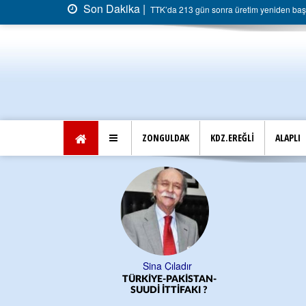
Son Dakika |
TTK’da 213 gün sonra üretim yeniden başla
ZONGULDAK
KDZ.EREĞLİ
ALAPLI
Sina Çıladır
TÜRKİYE-PAKİSTAN-
SUUDİ İTTİFAKI ?