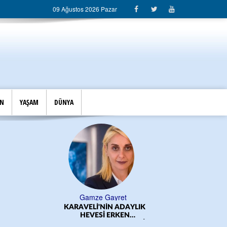
09 Ağustos 2026 Pazar
İN
YAŞAM
DÜNYA
Gamze Gayret
KARAVELİ'NİN ADAYLIK
ÖĞRE
HEVESİ ERKEN
BAŞLADI!.../CEM DERELİ