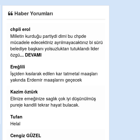
SAHAYA ERKEN İNDİ
Haber Yorumları
chpli erol
Ereğlili
Milletin kurduğu partiydi dimi bu chpde
Ereğli Futbol Ku
mücadele edecektiniz ayrılmayacaktınız bi sürü
düşünsün ve sah
belediye başkanı yolsuzluktan tutuklandı lider
özelleştirilmes
özgü
... DEVAMI
probl
... DEVAM
Ereğlili
Ereğlili
İşçiden kısılarak edilen kar tatmetal maaşları
Tebrikler başka
yakında Erdemir maaşlarını geçecek
bir hizmet.Ereğ
ve ahlak bulaca
Kazim öztürk
Halil Aydın
Elinize emeğinize saglık çok iyi düşünülmüş
pureje kandili tekrar hayat bulacak.
Birol Şahin ülke
damgasını vurmu
Tufan
bulmuş hali ya
Helal
küsmeden yun
Cengiz GÜZEL
Halil Aydın