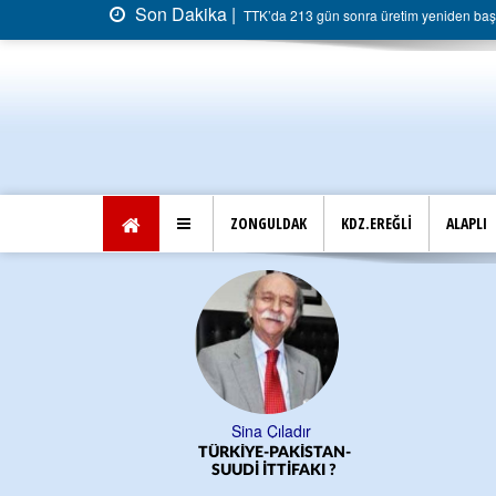
Son Dakika |
TTK’da 213 gün sonra üretim yeniden başla
ZONGULDAK
KDZ.EREĞLİ
ALAPLI
Sina Çıladır
TÜRKİYE-PAKİSTAN-
SUUDİ İTTİFAKI ?