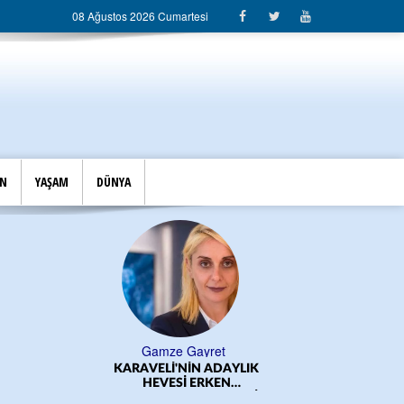
08 Ağustos 2026 Cumartesi
İN
YAŞAM
DÜNYA
Gamze Gayret
KARAVELİ'NİN ADAYLIK
ÖĞRE
HEVESİ ERKEN
BAŞLADI!.../CEM DERELİ