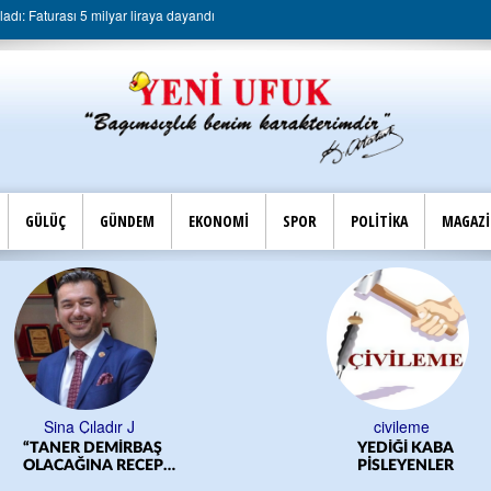
dı: Faturası 5 milyar liraya dayandı
GÜLÜÇ
GÜNDEM
EKONOMİ
SPOR
POLİTİKA
MAGAZ
Sina Çıladır J
civileme
“TANER DEMİRBAŞ
YEDİĞİ KABA
OLACAĞINA RECEP
PİSLEYENLER
YILMAZ OLSUN”