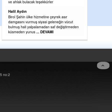
H BakiYüksel
ve ahlak bulacak teşekkürler
Hak hukuk adale
Halil Aydın
Birol Şahin ülke hizmetine çeyrek asır
damgasını vurmuş siyasi geleneğin vücut
bulmuş hali yalpalamadan saf değiştirmeden
küsmeden yunus
... DEVAMI
5 no:2