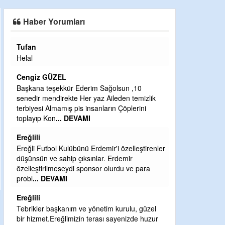
SAHAYA ERKEN İNDİ
Haber Yorumları
Tufan
Halil Aydın
Helal
Çırak ustasında
Ben İbrahim Yal
Cengiz GÜZEL
CEVDET YILM
Başkana teşekkür Ederim Sağolsun ,10
senedir mendirekte Her yaz Aileden temizlik
GULDERE DERE
terbiyesi Almamış pis insanların Çöplerini
ÖNCE ALKAYA 
toplayıp Kon
... DEVAMI
ETRASFINDA 
KISIMLARA DU
Ereğlili
DEVAMI
Ereğli Futbol Kulübünü Erdemir'i özelleştirenler
Şaban yavuz
düşünsün ve sahip çıksınlar. Erdemir
özelleştirilmeseydi sponsor olurdu ve para
Mekanı cennet o
probl
... DEVAMI
Sabri Celil ihsa
Ereğlili
Sebahattin öz
Tebrikler başkanım ve yönetim kurulu, güzel
Günaydın hayırl
bir hizmet.Ereğlimizin terası sayenizde huzur