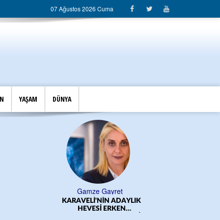
07 Ağustos 2026 Cuma
İN
YAŞAM
DÜNYA
Gamze Gayret
KARAVELİ'NİN ADAYLIK
ÖĞRE
HEVESİ ERKEN
BAŞLADI!.../CEM DERELİ