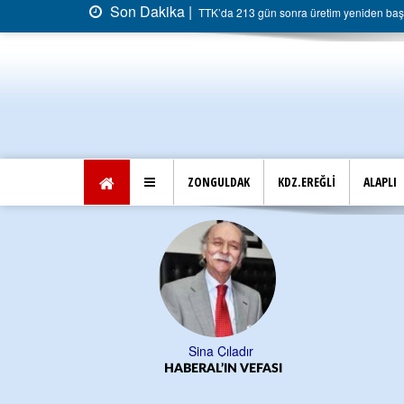
Son Dakika |
TTK’da 213 gün sonra üretim yeniden başla
ZONGULDAK
KDZ.EREĞLİ
ALAPLI
Sina Çıladır
HABERAL’IN VEFASI