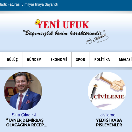
dı: Faturası 5 milyar liraya dayandı
GÜLÜÇ
GÜNDEM
EKONOMİ
SPOR
POLİTİKA
MAGAZ
Sina Çıladır J
civileme
“TANER DEMİRBAŞ
YEDİĞİ KABA
OLACAĞINA RECEP
PİSLEYENLER
YILMAZ OLSUN”