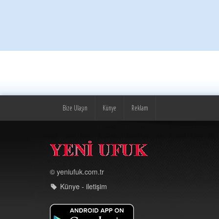
Bize Ulaşın
Künye
Reklam
© yeniufuk.com.tr
Künye - iletişim