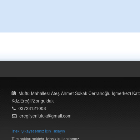
Müftü Mahallesi Ateş Ahmet Sokak Cerrahoğlu İşmerkezi Kat:
Kdz.Ereğli/Zonguldak
03723121008
eregliyeniufuk@gmail.com
İstek, Şikayetleriniz İçin Tıklayın
Tüm hakları saklıdır. İzinsiz kullanılamaz.