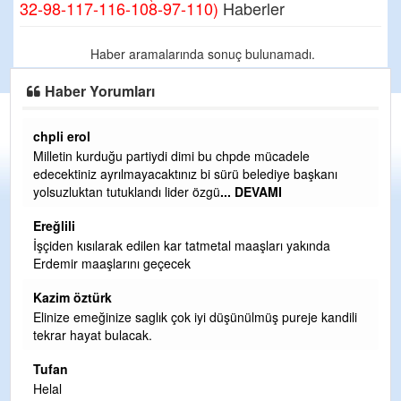
32-98-117-116-108-97-110)
Haberler
Haber aramalarında sonuç bulunamadı.
Haber Yorumları
chpli erol
Er
Milletin kurduğu partiydi dimi bu chpde mücadele
Er
edecektiniz ayrılmayacaktınız bi sürü belediye başkanı
ve
yolsuzluktan tutuklandı lider özgü
... DEVAMI
ol
Ereğlili
Er
İşçiden kısılarak edilen kar tatmetal maaşları yakında
Te
Erdemir maaşlarını geçecek
hi
te
Kazim öztürk
H
Elinize emeğinize saglık çok iyi düşünülmüş pureje kandili
tekrar hayat bulacak.
Bi
si
Tufan
d
Helal