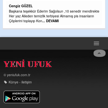
H
Cengiz GÜZEL
Çı
Başkana teşekkür Ederim Sağolsun ,10 senedir mendirekte
Ya
Her yaz Aileden temizlik terbiyesi Almamış pis insanların
C
Çöplerini toplayıp Kon
... DEVAMI
G
T
O
D
Toggle
navigat
© yeniufuk.com.tr
Künye - iletişim