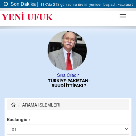
Son Dakika |
TTK’da 213 gün sonra üretim yeniden başladı: Faturası 5 m
Menü
Sina Çıladır
TÜRKİYE-PAKİSTAN-
SUUDİ İTTİFAKI ?
ARAMA ISLEMLERI
Baslangic :