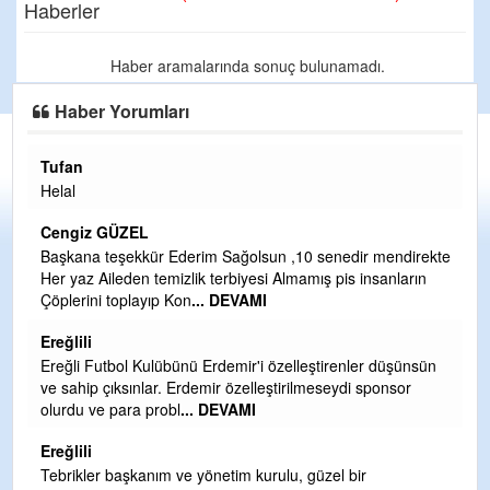
Haberler
Haber aramalarında sonuç bulunamadı.
Haber Yorumları
Tufan
H
Helal
Çı
Ya
Cengiz GÜZEL
C
Başkana teşekkür Ederim Sağolsun ,10 senedir mendirekte
Her yaz Aileden temizlik terbiyesi Almamış pis insanların
G
Çöplerini toplayıp Kon
... DEVAMI
T
O
Ereğlili
D
Ereğli Futbol Kulübünü Erdemir'i özelleştirenler düşünsün
Ş
ve sahip çıksınlar. Erdemir özelleştirilmeseydi sponsor
olurdu ve para probl
... DEVAMI
Me
ih
Ereğlili
S
Tebrikler başkanım ve yönetim kurulu, güzel bir