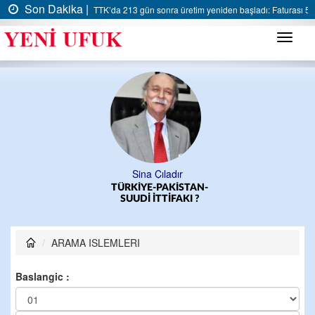
Son Dakika |
TTK’da 213 gün sonra üretim yeniden başladı: Faturası 5 m
Menü
Sina Çıladır
TÜRKİYE-PAKİSTAN-
SUUDİ İTTİFAKI ?
ARAMA ISLEMLERI
Baslangic :