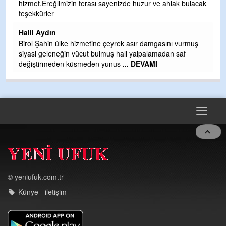
hizmet.Ereğlimizin terası sayenizde huzur ve ahlak bulacak
Gü
teşekkürler
H
Halil Aydın
H
Birol Şahin ülke hizmetine çeyrek asır damgasını vurmuş
siyasi geleneğin vücut bulmuş hali yalpalamadan saf
değiştirmeden küsmeden yunus
... DEVAMI
Toggle
navigat
© yeniufuk.com.tr
Künye - iletişim