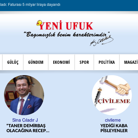
dı: Faturası 5 milyar liraya dayandı
GÜLÜÇ
GÜNDEM
EKONOMİ
SPOR
POLİTİKA
MAGAZ
Sina Çıladır J
civileme
“TANER DEMİRBAŞ
YEDİĞİ KABA
OLACAĞINA RECEP
PİSLEYENLER
YILMAZ OLSUN”