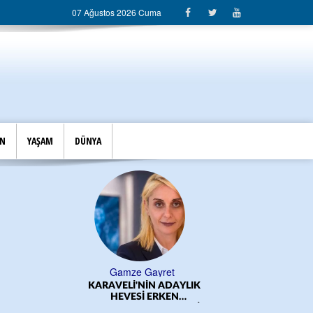
07 Ağustos 2026 Cuma
İN
YAŞAM
DÜNYA
Gamze Gayret
KARAVELİ'NİN ADAYLIK
ÖĞRE
HEVESİ ERKEN
BAŞLADI!.../CEM DERELİ