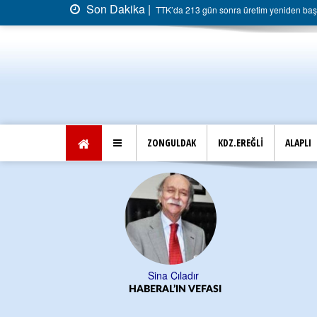
Son Dakika |
TTK’da 213 gün sonra üretim yeniden başla
ZONGULDAK
KDZ.EREĞLİ
ALAPLI
Sina Çıladır
HABERAL’IN VEFASI