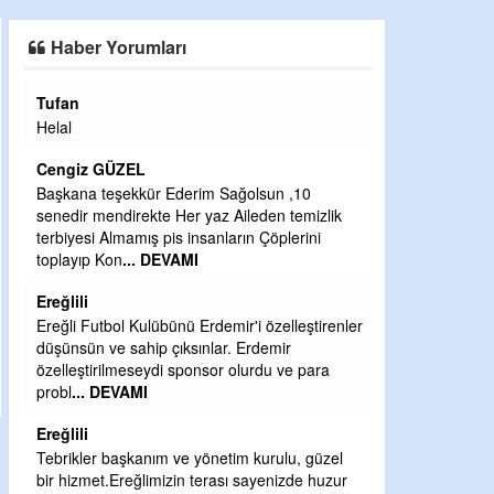
SAHAYA ERKEN İNDİ
Haber Yorumları
Tufan
Halil Aydın
Helal
Çırak ustasında
Ben İbrahim Yal
Cengiz GÜZEL
CEVDET YILM
Başkana teşekkür Ederim Sağolsun ,10
senedir mendirekte Her yaz Aileden temizlik
GULDERE DERE
terbiyesi Almamış pis insanların Çöplerini
ÖNCE ALKAYA 
toplayıp Kon
... DEVAMI
ETRASFINDA 
KISIMLARA DU
Ereğlili
DEVAMI
Ereğli Futbol Kulübünü Erdemir'i özelleştirenler
Şaban yavuz
düşünsün ve sahip çıksınlar. Erdemir
özelleştirilmeseydi sponsor olurdu ve para
Mekanı cennet o
probl
... DEVAMI
Sabri Celil ihsa
Ereğlili
Sebahattin öz
Tebrikler başkanım ve yönetim kurulu, güzel
Günaydın hayırl
bir hizmet.Ereğlimizin terası sayenizde huzur