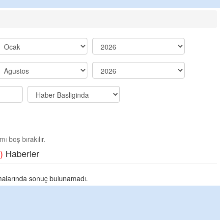
ı boş bırakılır.
)
Haberler
alarında sonuç bulunamadı.