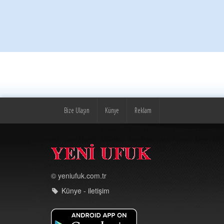
Bize Ulaşın
Künye
Reklam
© yeniufuk.com.tr
Künye - iletişim