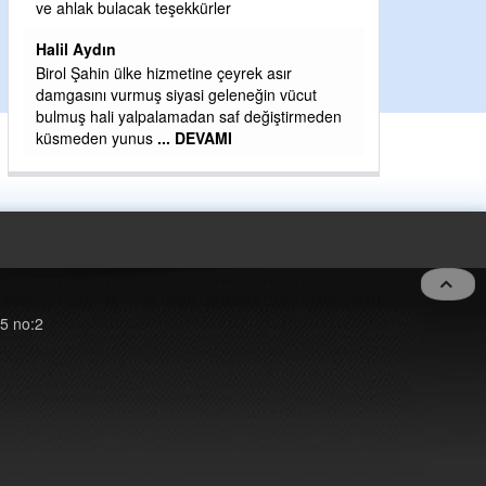
H BakiYüksel
ve ahlak bulacak teşekkürler
Hak hukuk adale
Halil Aydın
Birol Şahin ülke hizmetine çeyrek asır
damgasını vurmuş siyasi geleneğin vücut
bulmuş hali yalpalamadan saf değiştirmeden
küsmeden yunus
... DEVAMI
5 no:2