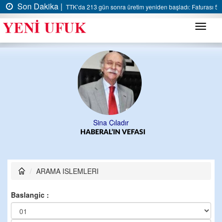
Son Dakika |
TTK’da 213 gün sonra üretim yeniden başladı: Faturası 5 m
Menü
Sina Çıladır
HABERAL’IN VEFASI
ARAMA ISLEMLERI
Baslangic :