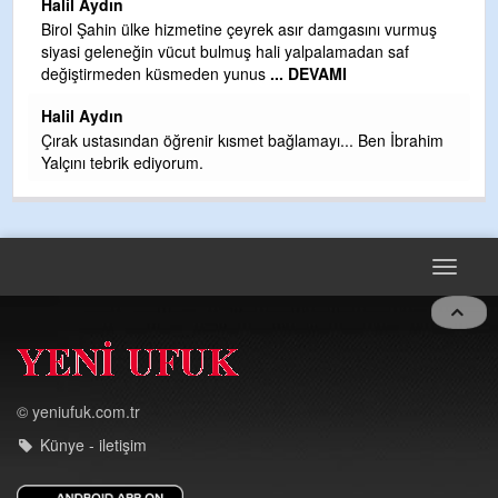
Halil Aydın
b
Birol Şahin ülke hizmetine çeyrek asır damgasını vurmuş
siyasi geleneğin vücut bulmuş hali yalpalamadan saf
Ye
değiştirmeden küsmeden yunus
... DEVAMI
as
t
Halil Aydın
Çırak ustasından öğrenir kısmet bağlamayı... Ben İbrahim
Yalçını tebrik ediyorum.
Toggle
navigat
© yeniufuk.com.tr
Künye - iletişim