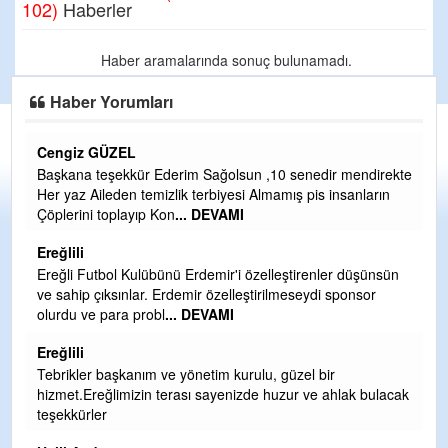
102)
Haberler
Haber aramalarında sonuç bulunamadı.
Haber Yorumları
Cengiz GÜZEL
C
Başkana teşekkür Ederim Sağolsun ,10 senedir mendirekte
G
Her yaz Aileden temizlik terbiyesi Almamış pis insanların
T
Çöplerini toplayıp Kon
... DEVAMI
O
D
Ereğlili
Ş
Ereğli Futbol Kulübünü Erdemir'i özelleştirenler düşünsün
ve sahip çıksınlar. Erdemir özelleştirilmeseydi sponsor
Me
olurdu ve para probl
... DEVAMI
ih
Ereğlili
S
Tebrikler başkanım ve yönetim kurulu, güzel bir
Gü
hizmet.Ereğlimizin terası sayenizde huzur ve ahlak bulacak
H
teşekkürler
H