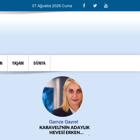
07 Ağustos 2026 Cuma
İN
YAŞAM
DÜNYA
Gamze Gayret
KARAVELİ'NİN ADAYLIK
ÖĞRE
HEVESİ ERKEN
BAŞLADI!.../CEM DERELİ