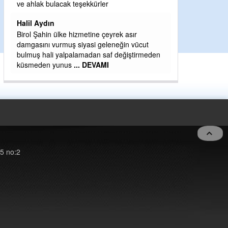
H BakiYüksel
ve ahlak bulacak teşekkürler
Hak hukuk adale
Halil Aydın
Birol Şahin ülke hizmetine çeyrek asır
damgasını vurmuş siyasi geleneğin vücut
bulmuş hali yalpalamadan saf değiştirmeden
küsmeden yunus
... DEVAMI
5 no:2