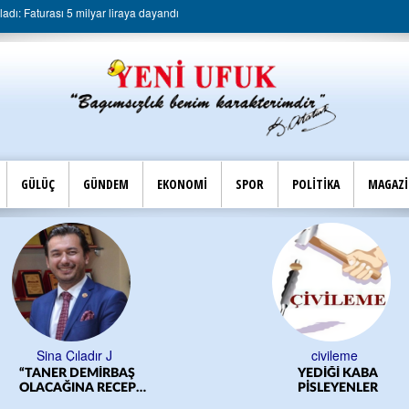
dı: Faturası 5 milyar liraya dayandı
GÜLÜÇ
GÜNDEM
EKONOMİ
SPOR
POLİTİKA
MAGAZ
Sina Çıladır J
civileme
“TANER DEMİRBAŞ
YEDİĞİ KABA
OLACAĞINA RECEP
PİSLEYENLER
YILMAZ OLSUN”