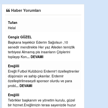
SAHAYA ERKEN İNDİ
Haber Yorumları
Tufan
Halil Aydın
Helal
Çırak ustasında
Ben İbrahim Yal
Cengiz GÜZEL
CEVDET YILM
Başkana teşekkür Ederim Sağolsun ,10
senedir mendirekte Her yaz Aileden temizlik
GULDERE DERE
terbiyesi Almamış pis insanların Çöplerini
ÖNCE ALKAYA 
toplayıp Kon
... DEVAMI
ETRASFINDA 
KISIMLARA DU
Ereğlili
DEVAMI
Ereğli Futbol Kulübünü Erdemir'i özelleştirenler
Şaban yavuz
düşünsün ve sahip çıksınlar. Erdemir
özelleştirilmeseydi sponsor olurdu ve para
Mekanı cennet o
probl
... DEVAMI
Sabri Celil ihsa
Ereğlili
Sebahattin öz
Tebrikler başkanım ve yönetim kurulu, güzel
Günaydın hayırl
bir hizmet.Ereğlimizin terası sayenizde huzur