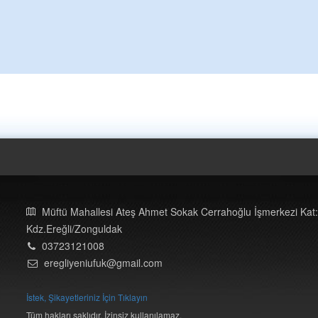
Müftü Mahallesi Ateş Ahmet Sokak Cerrahoğlu İşmerkezi Kat:
Kdz.Ereğli/Zonguldak
03723121008
eregliyeniufuk@gmail.com
İstek, Şikayetleriniz İçin Tıklayın
Tüm hakları saklıdır. İzinsiz kullanılamaz.