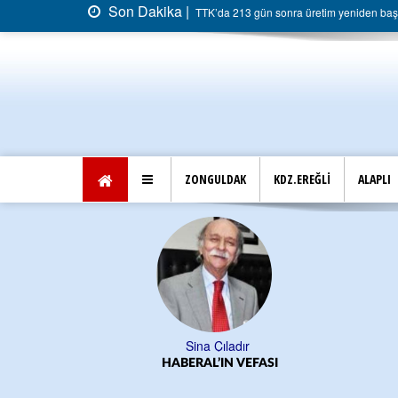
Son Dakika |
TTK’da 213 gün sonra üretim yeniden başla
ZONGULDAK
KDZ.EREĞLİ
ALAPLI
Sina Çıladır
HABERAL’IN VEFASI