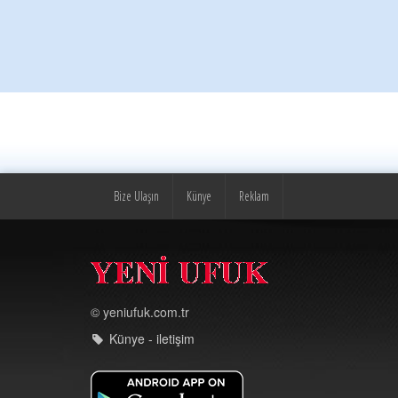
Bize Ulaşın
Künye
Reklam
© yeniufuk.com.tr
Künye - iletişim