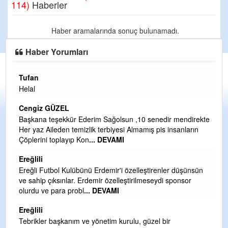
114)
Haberler
Haber aramalarında sonuç bulunamadı.
Haber Yorumları
Tufan
H
Helal
Çı
Ya
Cengiz GÜZEL
C
Başkana teşekkür Ederim Sağolsun ,10 senedir mendirekte
Her yaz Aileden temizlik terbiyesi Almamış pis insanların
G
Çöplerini toplayıp Kon
... DEVAMI
T
O
Ereğlili
D
Ereğli Futbol Kulübünü Erdemir'i özelleştirenler düşünsün
Ş
ve sahip çıksınlar. Erdemir özelleştirilmeseydi sponsor
olurdu ve para probl
... DEVAMI
Me
ih
Ereğlili
S
Tebrikler başkanım ve yönetim kurulu, güzel bir