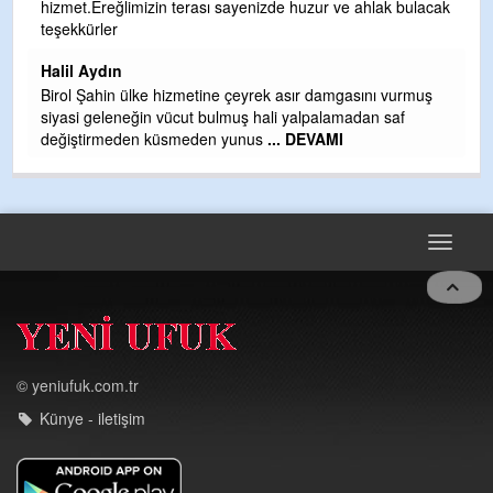
hizmet.Ereğlimizin terası sayenizde huzur ve ahlak bulacak
Gü
teşekkürler
H
Halil Aydın
H
Birol Şahin ülke hizmetine çeyrek asır damgasını vurmuş
siyasi geleneğin vücut bulmuş hali yalpalamadan saf
değiştirmeden küsmeden yunus
... DEVAMI
Toggle
navigat
© yeniufuk.com.tr
Künye - iletişim