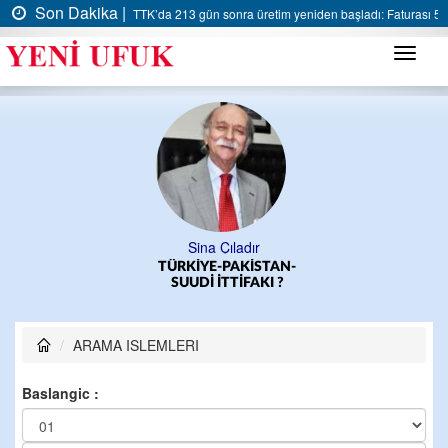
Son Dakika |
TTK’da 213 gün sonra üretim yeniden başladı: Faturası 5 m
Menü
Sina Çıladır
TÜRKİYE-PAKİSTAN-
SUUDİ İTTİFAKI ?
ARAMA ISLEMLERI
Baslangic :