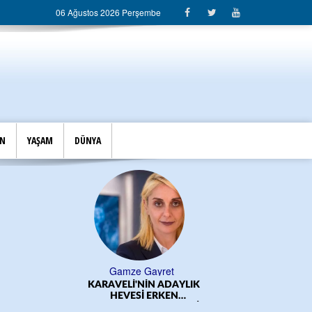
06 Ağustos 2026 Perşembe
İN
YAŞAM
DÜNYA
Gamze Gayret
KARAVELİ'NİN ADAYLIK
ÖĞRE
HEVESİ ERKEN
BAŞLADI!.../CEM DERELİ