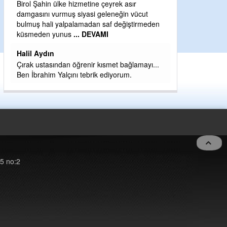
Birol Şahin ülke hizmetine çeyrek asır
Yeni parti için e
damgasını vurmuş siyasi geleneğin vücut
eder dururken a
bulmuş hali yalpalamadan saf değiştirmeden
kahramanlarımız 
küsmeden yunus
... DEVAMI
eeeğ
... DEVAM
Halil Aydın
Çırak ustasından öğrenir kısmet bağlamayı...
Ben İbrahim Yalçını tebrik ediyorum.
5 no:2