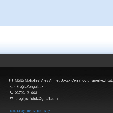
Müftü Mahallesi Ateş Ahmet Sokak Cerrahoğlu İşmerkezi Kat:
Kdz.Ereğli/Zonguldak
03723121008
eregliyeniufuk@gmail.com
İstek, Şikayetleriniz İçin Tıklayın