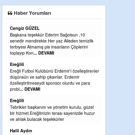
SAHAYA ERKEN İNDİ
Haber Yorumları
Cengiz GÜZEL
CEVDET YILM
Başkana teşekkür Ederim Sağolsun ,10
GULDERE DERE
senedir mendirekte Her yaz Aileden temizlik
ÖNCE ALKAYA 
terbiyesi Almamış pis insanların Çöplerini
ETRASFINDA 
toplayıp Kon
... DEVAMI
KISIMLARA DU
DEVAMI
Ereğlili
Şaban yavuz
Ereğli Futbol Kulübünü Erdemir'i özelleştirenler
düşünsün ve sahip çıksınlar. Erdemir
Mekanı cennet o
özelleştirilmeseydi sponsor olurdu ve para
Sabri Celil ihsa
probl
... DEVAMI
Sebahattin öz
Ereğlili
Günaydın hayırl
Tebrikler başkanım ve yönetim kurulu, güzel
H BakiYüksel
bir hizmet.Ereğlimizin terası sayenizde huzur
ve ahlak bulacak teşekkürler
Hak hukuk adale
Halil Aydın
babaocağı