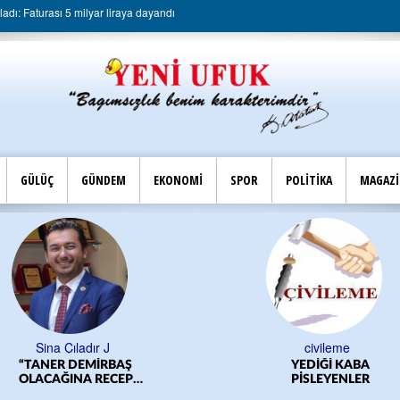
dı: Faturası 5 milyar liraya dayandı
GÜLÜÇ
GÜNDEM
EKONOMİ
SPOR
POLİTİKA
MAGAZ
Sina Çıladır J
civileme
“TANER DEMİRBAŞ
YEDİĞİ KABA
OLACAĞINA RECEP
PİSLEYENLER
YILMAZ OLSUN”