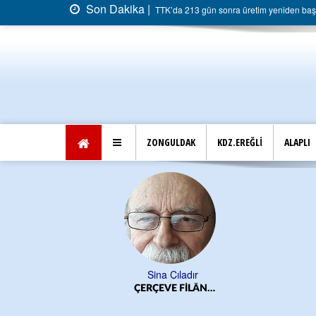
Son Dakika |
TTK’da 213 gün sonra üretim yeniden başla
ZONGULDAK
KDZ.EREĞLİ
ALAPLI
Sina Çıladır
ÇERÇEVE FİLÂN…