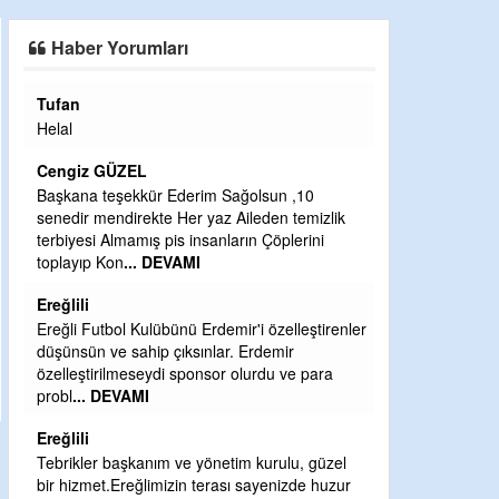
SAHAYA ERKEN İNDİ
Haber Yorumları
Tufan
Halil Aydın
Helal
Çırak ustasında
Ben İbrahim Yal
Cengiz GÜZEL
CEVDET YILM
Başkana teşekkür Ederim Sağolsun ,10
senedir mendirekte Her yaz Aileden temizlik
GULDERE DERE
terbiyesi Almamış pis insanların Çöplerini
ÖNCE ALKAYA 
toplayıp Kon
... DEVAMI
ETRASFINDA 
KISIMLARA DU
Ereğlili
DEVAMI
Ereğli Futbol Kulübünü Erdemir'i özelleştirenler
Şaban yavuz
düşünsün ve sahip çıksınlar. Erdemir
özelleştirilmeseydi sponsor olurdu ve para
Mekanı cennet o
probl
... DEVAMI
Sabri Celil ihsa
Ereğlili
Sebahattin öz
Tebrikler başkanım ve yönetim kurulu, güzel
Günaydın hayırl
bir hizmet.Ereğlimizin terası sayenizde huzur