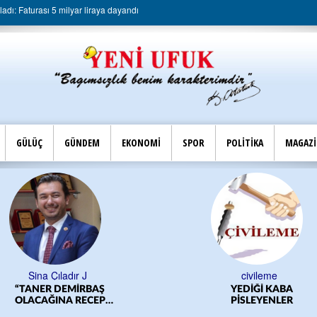
dı: Faturası 5 milyar liraya dayandı
GÜLÜÇ
GÜNDEM
EKONOMİ
SPOR
POLİTİKA
MAGAZ
Sina Çıladır J
civileme
“TANER DEMİRBAŞ
YEDİĞİ KABA
OLACAĞINA RECEP
PİSLEYENLER
YILMAZ OLSUN”