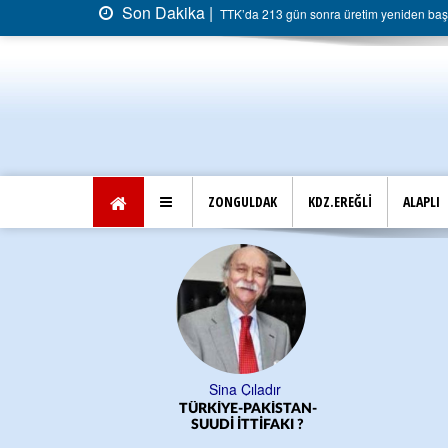
Son Dakika |
TTK’da 213 gün sonra üretim yeniden başla
ZONGULDAK
KDZ.EREĞLİ
ALAPLI
Sina Çıladır
TÜRKİYE-PAKİSTAN-
SUUDİ İTTİFAKI ?