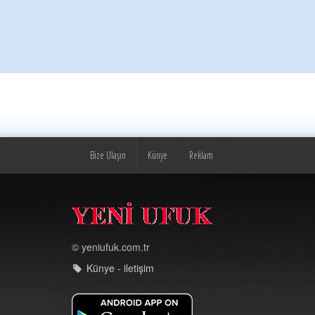
Bize Ulaşın
Künye
Reklam
© yeniufuk.com.tr
Künye - iletişim