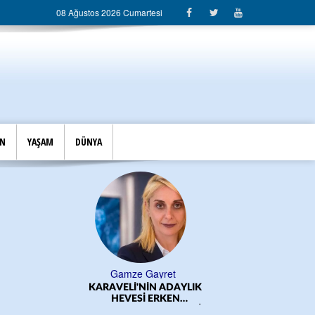
08 Ağustos 2026 Cumartesi
İN
YAŞAM
DÜNYA
Gamze Gayret
KARAVELİ'NİN ADAYLIK
ÖĞRE
HEVESİ ERKEN
BAŞLADI!.../CEM DERELİ