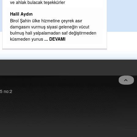
H BakiYüksel
ve ahlak bulacak teşekkürler
Hak hukuk adale
Halil Aydın
Birol Şahin ülke hizmetine çeyrek asır
damgasını vurmuş siyasi geleneğin vücut
bulmuş hali yalpalamadan saf değiştirmeden
küsmeden yunus
... DEVAMI
5 no:2