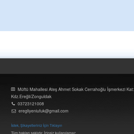
Müftü Mahallesi Ateş Ahmet Sokak Cerrahoğlu İşmerkezi Kat:
Kdz.Ereğli/Zonguldak
03723121008
eregliyeniufuk@gmail.com
İstek, Şikayetleriniz İçin Tıklayın
Tüm hakları saklıdır. İzinsiz kullanılamaz.