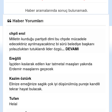
Haber aramalarında sonuç bulunamadı.
Haber Yorumları
chpli erol
Er
Milletin kurduğu partiydi dimi bu chpde mücadele
Er
edecektiniz ayrılmayacaktınız bi sürü belediye başkanı
ve
yolsuzluktan tutuklandı lider özgü
... DEVAMI
ol
Ereğlili
Er
İşçiden kısılarak edilen kar tatmetal maaşları yakında
Te
Erdemir maaşlarını geçecek
hi
te
Kazim öztürk
H
Elinize emeğinize saglık çok iyi düşünülmüş pureje kandili
tekrar hayat bulacak.
Bi
si
Tufan
d
Helal
H