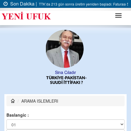
Son Dakika |
TTK’da 213 gün sonra üretim yeniden başladı: Faturası 5 m
Menü
Sina Çıladır
TÜRKİYE-PAKİSTAN-
SUUDİ İTTİFAKI ?
ARAMA ISLEMLERI
Baslangic :