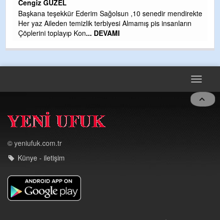
Cengiz GÜZEL
Çı
Başkana teşekkür Ederim Sağolsun ,10 senedir mendirekte
Ya
Her yaz Aileden temizlik terbiyesi Almamış pis insanların
C
Çöplerini toplayıp Kon
... DEVAMI
G
T
O
D
Toggle
navigat
© yeniufuk.com.tr
Künye - iletişim