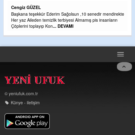
H
Cengiz GÜZEL
Çı
Başkana teşekkür Ederim Sağolsun ,10 senedir mendirekte
Ya
Her yaz Aileden temizlik terbiyesi Almamış pis insanların
C
Çöplerini toplayıp Kon
... DEVAMI
G
T
O
D
Toggle
navigat
© yeniufuk.com.tr
Künye - iletişim