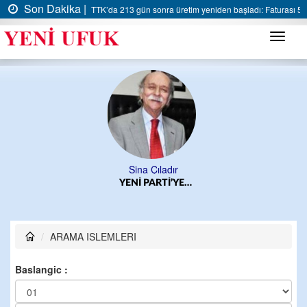
Son Dakika |
TTK’da 213 gün sonra üretim yeniden başladı: Faturası 5 m
Menü
Sina Çıladır
YENİ PARTİ’YE…
ARAMA ISLEMLERI
Baslangic :