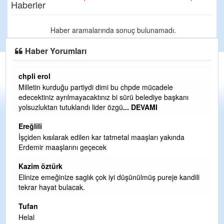
Haberler
Haber aramalarında sonuç bulunamadı.
Haber Yorumları
chpli erol
Er
Milletin kurduğu partiydi dimi bu chpde mücadele
Er
edecektiniz ayrılmayacaktınız bi sürü belediye başkanı
ve
yolsuzluktan tutuklandı lider özgü
... DEVAMI
ol
Ereğlili
Er
İşçiden kısılarak edilen kar tatmetal maaşları yakında
Te
Erdemir maaşlarını geçecek
hi
te
Kazim öztürk
H
Elinize emeğinize saglık çok iyi düşünülmüş pureje kandili
tekrar hayat bulacak.
Bi
si
Tufan
d
Helal