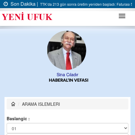
Son Dakika |
TTK’da 213 gün sonra üretim yeniden başladı: Faturası 5 m
Menü
Sina Çıladır
HABERAL’IN VEFASI
ARAMA ISLEMLERI
Baslangic :