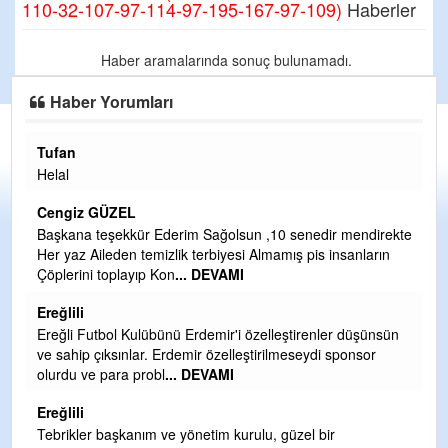
110-32-107-97-114-97-195-167-97-109)
Haberler
Haber aramalarında sonuç bulunamadı.
Haber Yorumları
Tufan
H
Helal
Çı
Ya
Cengiz GÜZEL
C
Başkana teşekkür Ederim Sağolsun ,10 senedir mendirekte
Her yaz Aileden temizlik terbiyesi Almamış pis insanların
G
Çöplerini toplayıp Kon
... DEVAMI
T
O
Ereğlili
D
Ereğli Futbol Kulübünü Erdemir'i özelleştirenler düşünsün
Ş
ve sahip çıksınlar. Erdemir özelleştirilmeseydi sponsor
olurdu ve para probl
... DEVAMI
Me
ih
Ereğlili
S
Tebrikler başkanım ve yönetim kurulu, güzel bir