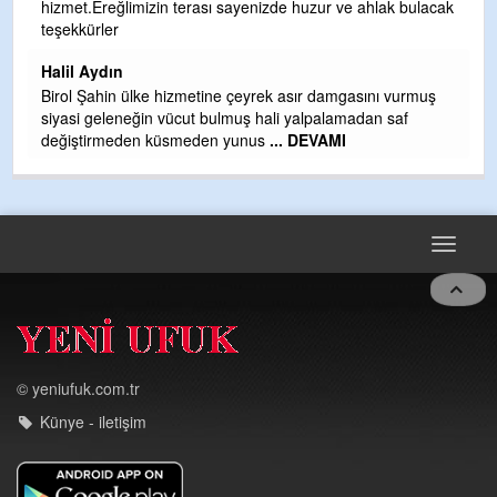
hizmet.Ereğlimizin terası sayenizde huzur ve ahlak bulacak
Gü
teşekkürler
H
Halil Aydın
H
Birol Şahin ülke hizmetine çeyrek asır damgasını vurmuş
siyasi geleneğin vücut bulmuş hali yalpalamadan saf
değiştirmeden küsmeden yunus
... DEVAMI
Toggle
navigat
© yeniufuk.com.tr
Künye - iletişim