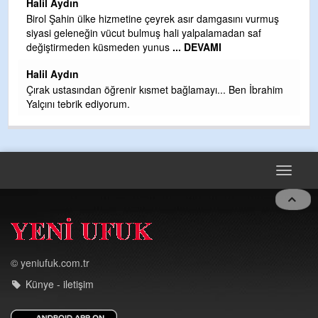
Halil Aydın
b
Birol Şahin ülke hizmetine çeyrek asır damgasını vurmuş
siyasi geleneğin vücut bulmuş hali yalpalamadan saf
Ye
değiştirmeden küsmeden yunus
... DEVAMI
as
t
Halil Aydın
Çırak ustasından öğrenir kısmet bağlamayı... Ben İbrahim
Yalçını tebrik ediyorum.
Toggle
navigat
© yeniufuk.com.tr
Künye - iletişim