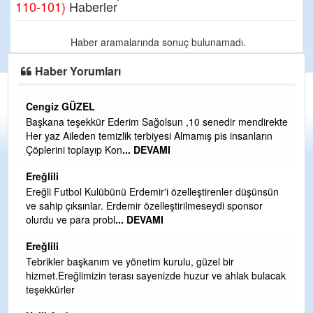
110-101)
Haberler
Haber aramalarında sonuç bulunamadı.
Haber Yorumları
Cengiz GÜZEL
C
Başkana teşekkür Ederim Sağolsun ,10 senedir mendirekte
G
Her yaz Aileden temizlik terbiyesi Almamış pis insanların
T
Çöplerini toplayıp Kon
... DEVAMI
O
D
Ereğlili
Ş
Ereğli Futbol Kulübünü Erdemir'i özelleştirenler düşünsün
ve sahip çıksınlar. Erdemir özelleştirilmeseydi sponsor
Me
olurdu ve para probl
... DEVAMI
ih
Ereğlili
S
Tebrikler başkanım ve yönetim kurulu, güzel bir
Gü
hizmet.Ereğlimizin terası sayenizde huzur ve ahlak bulacak
H
teşekkürler
H