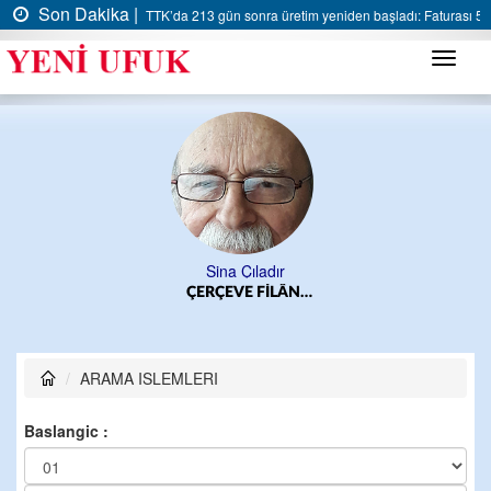
Son Dakika |
TTK’da 213 gün sonra üretim yeniden başladı: Faturası 5 m
Menü
Sina Çıladır
ÇERÇEVE FİLÂN…
ARAMA ISLEMLERI
Baslangic :