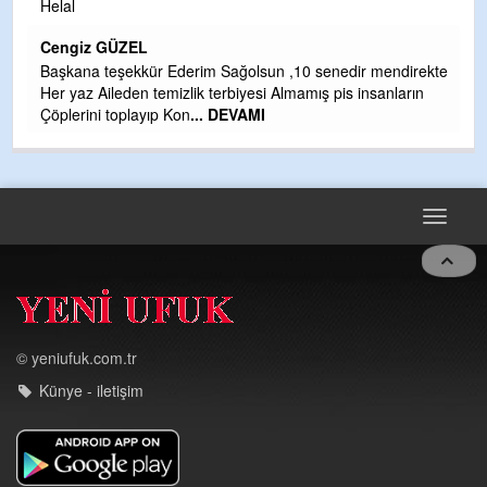
Helal
H
Cengiz GÜZEL
Çı
Başkana teşekkür Ederim Sağolsun ,10 senedir mendirekte
Ya
Her yaz Aileden temizlik terbiyesi Almamış pis insanların
C
Çöplerini toplayıp Kon
... DEVAMI
G
T
O
D
Toggle
navigat
© yeniufuk.com.tr
Künye - iletişim