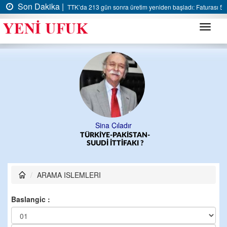
Son Dakika |
TTK’da 213 gün sonra üretim yeniden başladı: Faturası 5 m
Menü
Sina Çıladır
TÜRKİYE-PAKİSTAN-
SUUDİ İTTİFAKI ?
ARAMA ISLEMLERI
Baslangic :