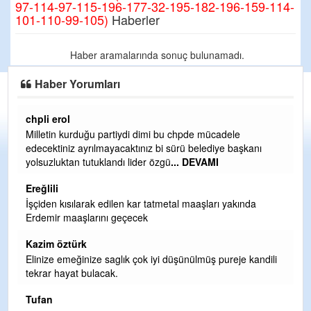
97-114-97-115-196-177-32-195-182-196-159-114-
101-110-99-105)
Haberler
Haber aramalarında sonuç bulunamadı.
Haber Yorumları
chpli erol
Er
Milletin kurduğu partiydi dimi bu chpde mücadele
Er
edecektiniz ayrılmayacaktınız bi sürü belediye başkanı
ve
yolsuzluktan tutuklandı lider özgü
... DEVAMI
ol
Ereğlili
Er
İşçiden kısılarak edilen kar tatmetal maaşları yakında
Te
Erdemir maaşlarını geçecek
hi
te
Kazim öztürk
H
Elinize emeğinize saglık çok iyi düşünülmüş pureje kandili
tekrar hayat bulacak.
Bi
si
Tufan
d