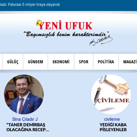
dı: Faturası 5 milyar liraya dayandı
GÜLÜÇ
GÜNDEM
EKONOMİ
SPOR
POLİTİKA
MAGAZ
Sina Çıladır J
civileme
“TANER DEMİRBAŞ
YEDİĞİ KABA
OLACAĞINA RECEP
PİSLEYENLER
YILMAZ OLSUN”