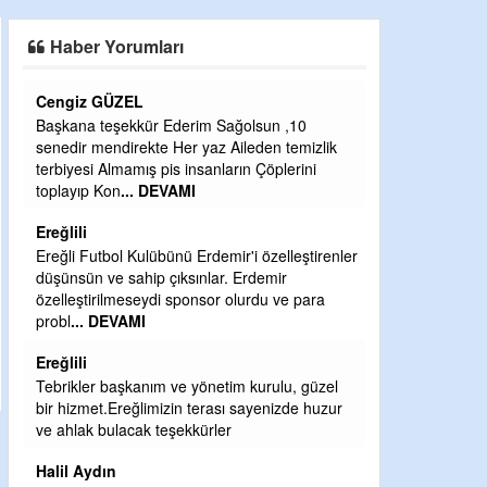
SAHAYA ERKEN İNDİ
Haber Yorumları
Cengiz GÜZEL
CEVDET YILM
Başkana teşekkür Ederim Sağolsun ,10
GULDERE DERE
senedir mendirekte Her yaz Aileden temizlik
ÖNCE ALKAYA 
terbiyesi Almamış pis insanların Çöplerini
ETRASFINDA 
toplayıp Kon
... DEVAMI
KISIMLARA DU
DEVAMI
Ereğlili
Şaban yavuz
Ereğli Futbol Kulübünü Erdemir'i özelleştirenler
düşünsün ve sahip çıksınlar. Erdemir
Mekanı cennet o
özelleştirilmeseydi sponsor olurdu ve para
Sabri Celil ihsa
probl
... DEVAMI
Sebahattin öz
Ereğlili
Günaydın hayırl
Tebrikler başkanım ve yönetim kurulu, güzel
H BakiYüksel
bir hizmet.Ereğlimizin terası sayenizde huzur
ve ahlak bulacak teşekkürler
Hak hukuk adale
Halil Aydın
babaocağı