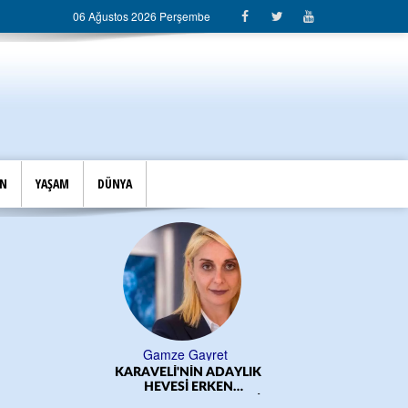
06 Ağustos 2026 Perşembe
İN
YAŞAM
DÜNYA
Gamze Gayret
KARAVELİ'NİN ADAYLIK
ÖĞRE
HEVESİ ERKEN
BAŞLADI!.../CEM DERELİ