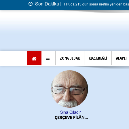
Son Dakika |
TTK’da 213 gün sonra üretim yeniden başla
ZONGULDAK
KDZ.EREĞLİ
ALAPLI
Sina Çıladır
ÇERÇEVE FİLÂN…