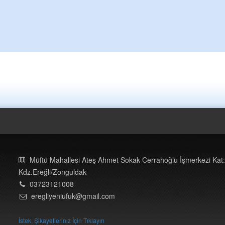
Müftü Mahallesi Ateş Ahmet Sokak Cerrahoğlu İşmerkezi Kat:
Kdz.Ereğli/Zonguldak
03723121008
eregliyeniufuk@gmail.com
İstek, Şikayetleriniz İçin Tıklayın