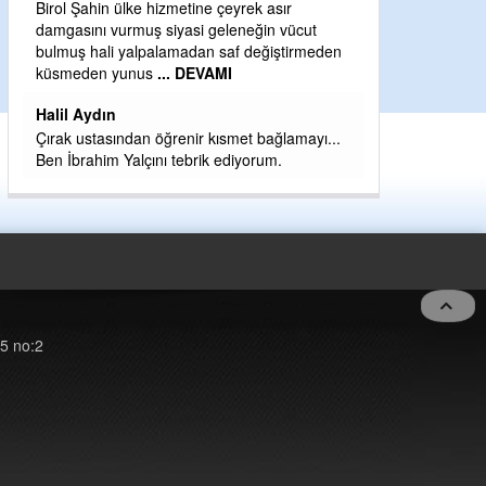
Birol Şahin ülke hizmetine çeyrek asır
Yeni parti için e
damgasını vurmuş siyasi geleneğin vücut
eder dururken a
bulmuş hali yalpalamadan saf değiştirmeden
kahramanlarımız 
küsmeden yunus
... DEVAMI
eeeğ
... DEVAM
Halil Aydın
Çırak ustasından öğrenir kısmet bağlamayı...
Ben İbrahim Yalçını tebrik ediyorum.
5 no:2