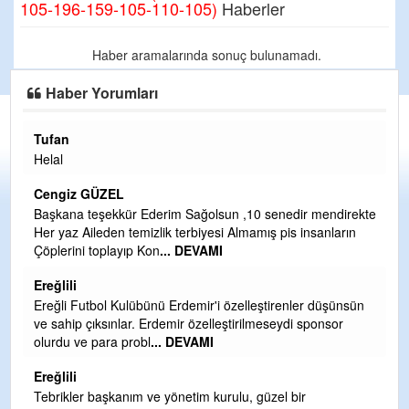
105-196-159-105-110-105)
Haberler
Haber aramalarında sonuç bulunamadı.
Haber Yorumları
Tufan
H
Helal
Çı
Ya
Cengiz GÜZEL
C
Başkana teşekkür Ederim Sağolsun ,10 senedir mendirekte
Her yaz Aileden temizlik terbiyesi Almamış pis insanların
G
Çöplerini toplayıp Kon
... DEVAMI
T
O
Ereğlili
D
Ereğli Futbol Kulübünü Erdemir'i özelleştirenler düşünsün
Ş
ve sahip çıksınlar. Erdemir özelleştirilmeseydi sponsor
olurdu ve para probl
... DEVAMI
Me
ih
Ereğlili
S
Tebrikler başkanım ve yönetim kurulu, güzel bir