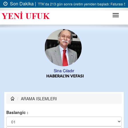
Son Dakika |
TTK’da 213 gün sonra üretim yeniden başladı: Faturası 5 m
Menü
Sina Çıladır
HABERAL’IN VEFASI
ARAMA ISLEMLERI
Baslangic :