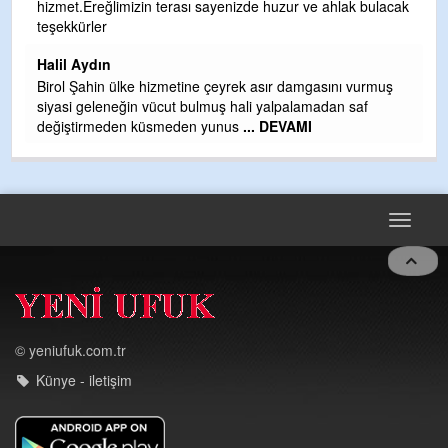
hizmet.Ereğlimizin terası sayenizde huzur ve ahlak bulacak
Gü
teşekkürler
H
Halil Aydın
H
Birol Şahin ülke hizmetine çeyrek asır damgasını vurmuş
siyasi geleneğin vücut bulmuş hali yalpalamadan saf
değiştirmeden küsmeden yunus
... DEVAMI
Toggle
navigat
© yeniufuk.com.tr
Künye - iletişim