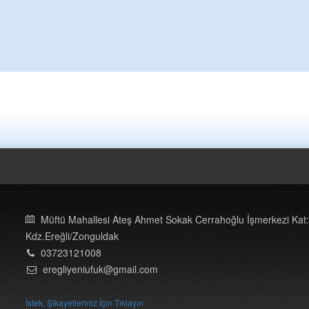
Müftü Mahallesi Ateş Ahmet Sokak Cerrahoğlu İşmerkezi Kat:
Kdz.Ereğli/Zonguldak
03723121008
eregliyeniufuk@gmail.com
İstek, Şikayetleriniz İçin Tıklayın