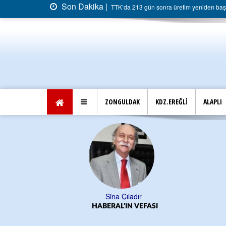
Son Dakika |
TTK’da 213 gün sonra üretim yeniden başla
ZONGULDAK
KDZ.EREĞLİ
ALAPLI
Sina Çıladır
HABERAL’IN VEFASI