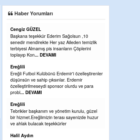
SAHAYA ERKEN İNDİ
Haber Yorumları
Cengiz GÜZEL
CEVDET YILM
Başkana teşekkür Ederim Sağolsun ,10
GULDERE DERE
senedir mendirekte Her yaz Aileden temizlik
ÖNCE ALKAYA 
terbiyesi Almamış pis insanların Çöplerini
ETRASFINDA 
toplayıp Kon
... DEVAMI
KISIMLARA DU
DEVAMI
Ereğlili
Şaban yavuz
Ereğli Futbol Kulübünü Erdemir'i özelleştirenler
düşünsün ve sahip çıksınlar. Erdemir
Mekanı cennet o
özelleştirilmeseydi sponsor olurdu ve para
Sabri Celil ihsa
probl
... DEVAMI
Sebahattin öz
Ereğlili
Günaydın hayırl
Tebrikler başkanım ve yönetim kurulu, güzel
H BakiYüksel
bir hizmet.Ereğlimizin terası sayenizde huzur
ve ahlak bulacak teşekkürler
Hak hukuk adale
Halil Aydın
babaocağı