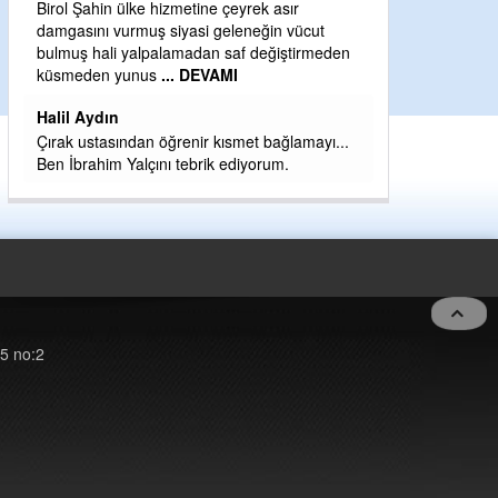
Birol Şahin ülke hizmetine çeyrek asır
Yeni parti için e
damgasını vurmuş siyasi geleneğin vücut
eder dururken a
bulmuş hali yalpalamadan saf değiştirmeden
kahramanlarımız 
küsmeden yunus
... DEVAMI
eeeğ
... DEVAM
Halil Aydın
Çırak ustasından öğrenir kısmet bağlamayı...
Ben İbrahim Yalçını tebrik ediyorum.
5 no:2