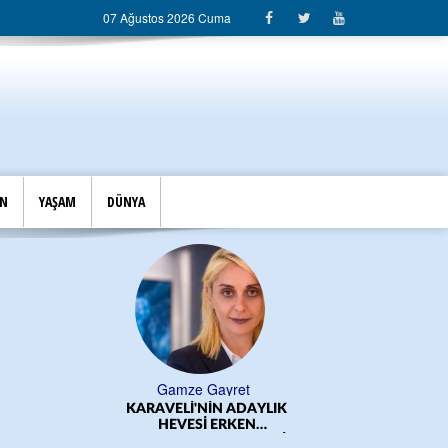
07 Ağustos 2026 Cuma
İN
YAŞAM
DÜNYA
Gamze Gayret
KARAVELİ'NİN ADAYLIK
ÖĞRE
HEVESİ ERKEN
BAŞLADI!.../CEM DERELİ