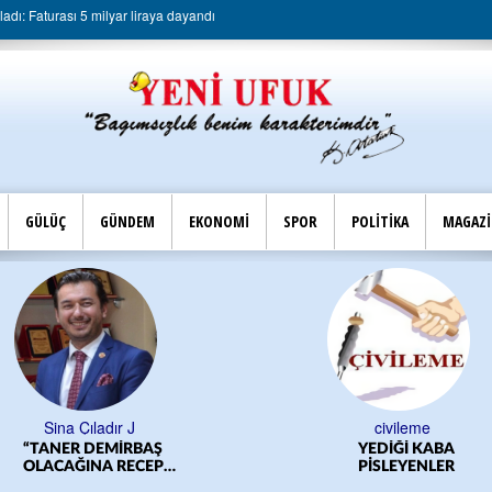
dı: Faturası 5 milyar liraya dayandı
GÜLÜÇ
GÜNDEM
EKONOMİ
SPOR
POLİTİKA
MAGAZ
Sina Çıladır J
civileme
“TANER DEMİRBAŞ
YEDİĞİ KABA
OLACAĞINA RECEP
PİSLEYENLER
YILMAZ OLSUN”