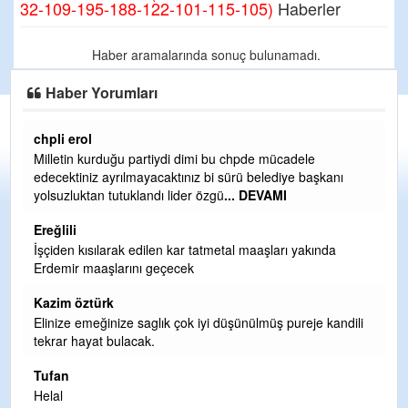
32-109-195-188-122-101-115-105)
Haberler
Haber aramalarında sonuç bulunamadı.
Haber Yorumları
chpli erol
Er
Milletin kurduğu partiydi dimi bu chpde mücadele
Er
edecektiniz ayrılmayacaktınız bi sürü belediye başkanı
ve
yolsuzluktan tutuklandı lider özgü
... DEVAMI
ol
Ereğlili
Er
İşçiden kısılarak edilen kar tatmetal maaşları yakında
Te
Erdemir maaşlarını geçecek
hi
te
Kazim öztürk
H
Elinize emeğinize saglık çok iyi düşünülmüş pureje kandili
tekrar hayat bulacak.
Bi
si
Tufan
d
Helal