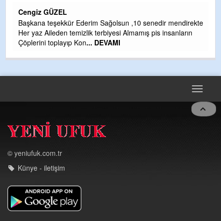
H
Cengiz GÜZEL
Çı
Başkana teşekkür Ederim Sağolsun ,10 senedir mendirekte
Ya
Her yaz Aileden temizlik terbiyesi Almamış pis insanların
C
Çöplerini toplayıp Kon
... DEVAMI
G
T
O
D
Toggle
navigat
© yeniufuk.com.tr
Künye - iletişim