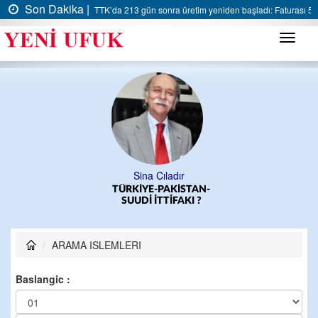
Son Dakika |
TTK’da 213 gün sonra üretim yeniden başladı: Faturası 5 m
Menü
Sina Çıladır
TÜRKİYE-PAKİSTAN-
SUUDİ İTTİFAKI ?
ARAMA ISLEMLERI
Baslangic :