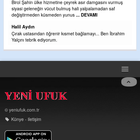
b
Birol Şahin ülke hizmetine çeyrek asır damgasını vurmuş
siyasi geleneğin vücut bulmuş hali yalpalamadan saf
Ye
değiştirmeden küsmeden yunus
... DEVAMI
as
t
Halil Aydın
Çırak ustasından öğrenir kısmet bağlamayı... Ben İbrahim
Yalçını tebrik ediyorum.
Toggle
navigat
© yeniufuk.com.tr
Künye - iletişim