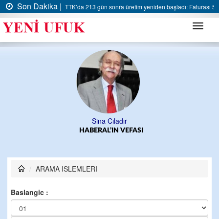
Son Dakika |
TTK’da 213 gün sonra üretim yeniden başladı: Faturası 5 m
Menü
Sina Çıladır
HABERAL’IN VEFASI
ARAMA ISLEMLERI
Baslangic :