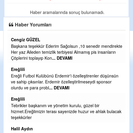
Haber aramalarında sonuç bulunamadı.
Haber Yorumları
Cengiz GÜZEL
C
Başkana teşekkür Ederim Sağolsun ,10 senedir mendirekte
G
Her yaz Aileden temizlik terbiyesi Almamış pis insanların
T
Çöplerini toplayıp Kon
... DEVAMI
O
D
Ereğlili
Ş
Ereğli Futbol Kulübünü Erdemir'i özelleştirenler düşünsün
ve sahip çıksınlar. Erdemir özelleştirilmeseydi sponsor
Me
olurdu ve para probl
... DEVAMI
ih
Ereğlili
S
Tebrikler başkanım ve yönetim kurulu, güzel bir
Gü
hizmet.Ereğlimizin terası sayenizde huzur ve ahlak bulacak
H
teşekkürler
H
Halil Aydın