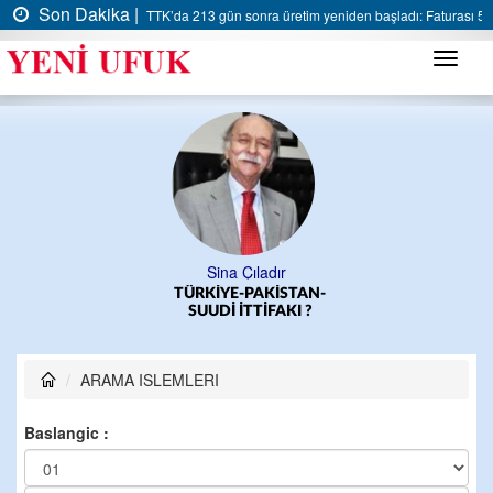
Son Dakika |
TTK’da 213 gün sonra üretim yeniden başladı: Faturası 5 m
Menü
Sina Çıladır
TÜRKİYE-PAKİSTAN-
SUUDİ İTTİFAKI ?
ARAMA ISLEMLERI
Baslangic :