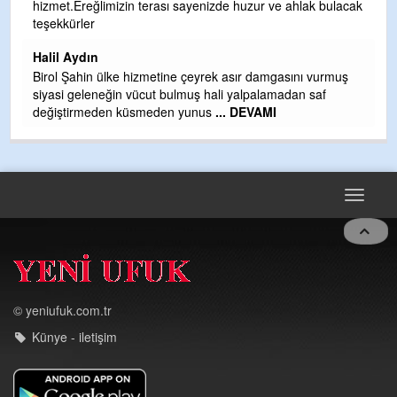
hizmet.Ereğlimizin terası sayenizde huzur ve ahlak bulacak
Gü
teşekkürler
H
Halil Aydın
H
Birol Şahin ülke hizmetine çeyrek asır damgasını vurmuş
siyasi geleneğin vücut bulmuş hali yalpalamadan saf
değiştirmeden küsmeden yunus
... DEVAMI
Toggle
navigat
© yeniufuk.com.tr
Künye - iletişim