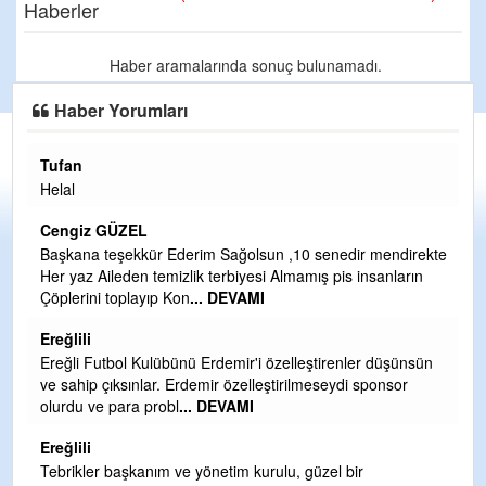
Haberler
Haber aramalarında sonuç bulunamadı.
Haber Yorumları
Tufan
H
Helal
Çı
Ya
Cengiz GÜZEL
C
Başkana teşekkür Ederim Sağolsun ,10 senedir mendirekte
Her yaz Aileden temizlik terbiyesi Almamış pis insanların
G
Çöplerini toplayıp Kon
... DEVAMI
T
O
Ereğlili
D
Ereğli Futbol Kulübünü Erdemir'i özelleştirenler düşünsün
Ş
ve sahip çıksınlar. Erdemir özelleştirilmeseydi sponsor
olurdu ve para probl
... DEVAMI
Me
ih
Ereğlili
S
Tebrikler başkanım ve yönetim kurulu, güzel bir