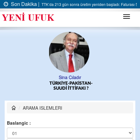
Son Dakika |
TTK’da 213 gün sonra üretim yeniden başladı: Faturası 5 m
Menü
Sina Çıladır
TÜRKİYE-PAKİSTAN-
SUUDİ İTTİFAKI ?
ARAMA ISLEMLERI
Baslangic :