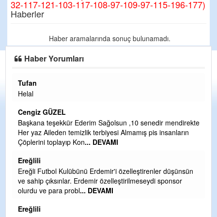
32-117-121-103-117-108-97-109-97-115-196-177)
Haberler
Haber aramalarında sonuç bulunamadı.
Haber Yorumları
Tufan
H
Helal
Çı
Ya
Cengiz GÜZEL
C
Başkana teşekkür Ederim Sağolsun ,10 senedir mendirekte
Her yaz Aileden temizlik terbiyesi Almamış pis insanların
G
Çöplerini toplayıp Kon
... DEVAMI
T
O
Ereğlili
D
Ereğli Futbol Kulübünü Erdemir'i özelleştirenler düşünsün
Ş
ve sahip çıksınlar. Erdemir özelleştirilmeseydi sponsor
olurdu ve para probl
... DEVAMI
Me
ih
Ereğlili