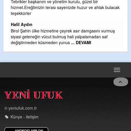
S
Tebrikler başkanım ve yönetim kurulu, güzel bir
hizmet.Ereğlimizin terası sayenizde huzur ve ahlak bulacak
Gü
teşekkürler
H
Halil Aydın
H
Birol Şahin ülke hizmetine çeyrek asır damgasını vurmuş
siyasi geleneğin vücut bulmuş hali yalpalamadan saf
değiştirmeden küsmeden yunus
... DEVAMI
Toggle
navigat
© yeniufuk.com.tr
Künye - iletişim