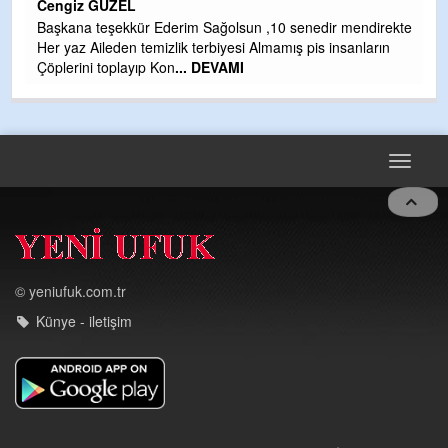
Cengiz GÜZEL
Çı
Başkana teşekkür Ederim Sağolsun ,10 senedir mendirekte
Ya
Her yaz Aileden temizlik terbiyesi Almamış pis insanların
C
Çöplerini toplayıp Kon
... DEVAMI
G
T
O
D
Toggle
navigat
© yeniufuk.com.tr
Künye - iletişim