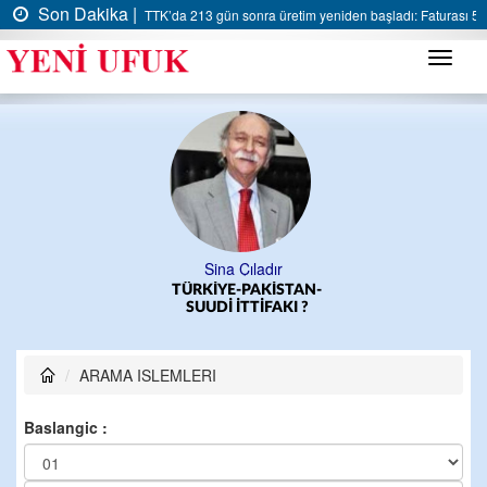
Son Dakika |
TTK’da 213 gün sonra üretim yeniden başladı: Faturası 5 m
Menü
Sina Çıladır
TÜRKİYE-PAKİSTAN-
SUUDİ İTTİFAKI ?
ARAMA ISLEMLERI
Baslangic :