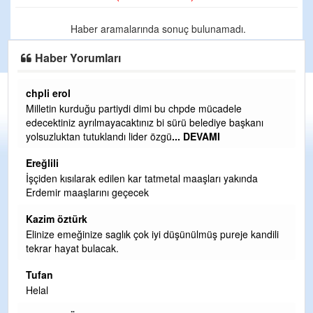
Haber aramalarında sonuç bulunamadı.
Haber Yorumları
chpli erol
Er
Milletin kurduğu partiydi dimi bu chpde mücadele
Er
edecektiniz ayrılmayacaktınız bi sürü belediye başkanı
ve
yolsuzluktan tutuklandı lider özgü
... DEVAMI
ol
Ereğlili
Er
İşçiden kısılarak edilen kar tatmetal maaşları yakında
Te
Erdemir maaşlarını geçecek
hi
te
Kazim öztürk
H
Elinize emeğinize saglık çok iyi düşünülmüş pureje kandili
tekrar hayat bulacak.
Bi
si
Tufan
d
Helal
H