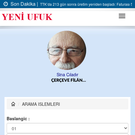
Son Dakika |
TTK’da 213 gün sonra üretim yeniden başladı: Faturası 5 m
Menü
Sina Çıladır
ÇERÇEVE FİLÂN…
ARAMA ISLEMLERI
Baslangic :