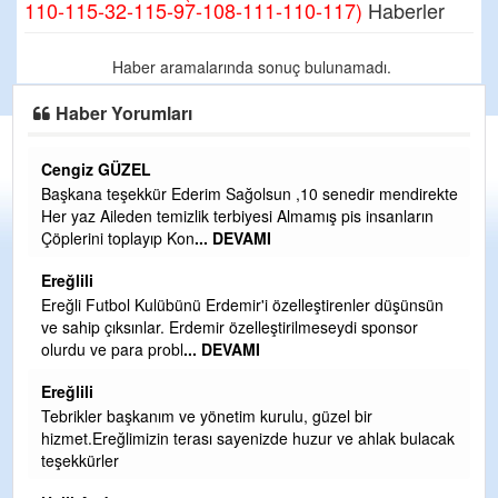
110-115-32-115-97-108-111-110-117)
Haberler
Haber aramalarında sonuç bulunamadı.
Haber Yorumları
Cengiz GÜZEL
C
Başkana teşekkür Ederim Sağolsun ,10 senedir mendirekte
G
Her yaz Aileden temizlik terbiyesi Almamış pis insanların
T
Çöplerini toplayıp Kon
... DEVAMI
O
D
Ereğlili
Ş
Ereğli Futbol Kulübünü Erdemir'i özelleştirenler düşünsün
ve sahip çıksınlar. Erdemir özelleştirilmeseydi sponsor
Me
olurdu ve para probl
... DEVAMI
ih
Ereğlili
S
Tebrikler başkanım ve yönetim kurulu, güzel bir
Gü
hizmet.Ereğlimizin terası sayenizde huzur ve ahlak bulacak
H
teşekkürler
H