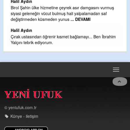
Halil Aydın
b
Birol Şahin ülke hizmetine çeyrek asır damgasını vurmuş
siyasi geleneğin vücut bulmuş hali yalpalamadan saf
Ye
değiştirmeden küsmeden yunus
... DEVAMI
as
t
Halil Aydın
Çırak ustasından öğrenir kısmet bağlamayı... Ben İbrahim
Yalçını tebrik ediyorum.
Toggle
navigat
© yeniufuk.com.tr
Künye - iletişim