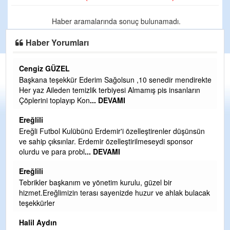
Haber aramalarında sonuç bulunamadı.
Haber Yorumları
Cengiz GÜZEL
C
Başkana teşekkür Ederim Sağolsun ,10 senedir mendirekte
G
Her yaz Aileden temizlik terbiyesi Almamış pis insanların
T
Çöplerini toplayıp Kon
... DEVAMI
O
D
Ereğlili
Ş
Ereğli Futbol Kulübünü Erdemir'i özelleştirenler düşünsün
ve sahip çıksınlar. Erdemir özelleştirilmeseydi sponsor
Me
olurdu ve para probl
... DEVAMI
ih
Ereğlili
S
Tebrikler başkanım ve yönetim kurulu, güzel bir
Gü
hizmet.Ereğlimizin terası sayenizde huzur ve ahlak bulacak
H
teşekkürler
H
Halil Aydın