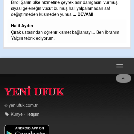
b
Birol Şahin ülke hizmetine çeyrek asır damgasını vurmuş
siyasi geleneğin vücut bulmuş hali yalpalamadan saf
Ye
değiştirmeden küsmeden yunus
... DEVAMI
as
t
Halil Aydın
Çırak ustasından öğrenir kısmet bağlamayı... Ben İbrahim
Yalçını tebrik ediyorum.
Toggle
navigat
© yeniufuk.com.tr
Künye - iletişim