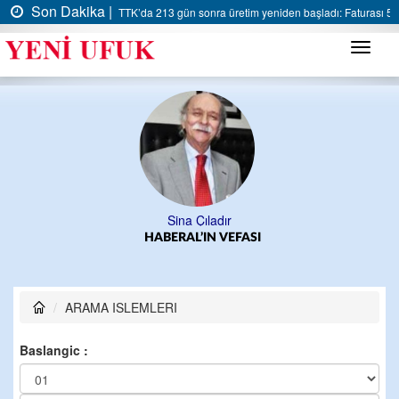
Son Dakika |
TTK’da 213 gün sonra üretim yeniden başladı: Faturası 5 m
Menü
Sina Çıladır
HABERAL’IN VEFASI
ARAMA ISLEMLERI
Baslangic :