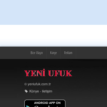
Bize Ulaşın
Künye
Reklam
© yeniufuk.com.tr
Künye - iletişim