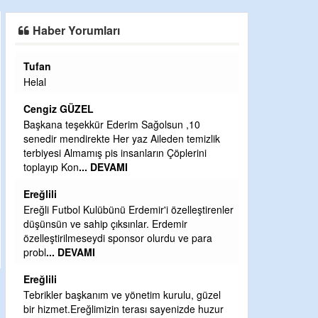
SAHAYA ERKEN İNDİ
Haber Yorumları
Tufan
Halil Aydın
Helal
Çırak ustasında
Ben İbrahim Yal
Cengiz GÜZEL
CEVDET YILM
Başkana teşekkür Ederim Sağolsun ,10
senedir mendirekte Her yaz Aileden temizlik
GULDERE DERE
terbiyesi Almamış pis insanların Çöplerini
ÖNCE ALKAYA 
toplayıp Kon
... DEVAMI
ETRASFINDA 
KISIMLARA DU
Ereğlili
DEVAMI
Ereğli Futbol Kulübünü Erdemir'i özelleştirenler
Şaban yavuz
düşünsün ve sahip çıksınlar. Erdemir
özelleştirilmeseydi sponsor olurdu ve para
Mekanı cennet o
probl
... DEVAMI
Sabri Celil ihsa
Ereğlili
Sebahattin öz
Tebrikler başkanım ve yönetim kurulu, güzel
Günaydın hayırl
bir hizmet.Ereğlimizin terası sayenizde huzur