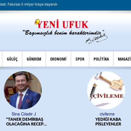
dı: Faturası 5 milyar liraya dayandı
GÜLÜÇ
GÜNDEM
EKONOMİ
SPOR
POLİTİKA
MAGAZ
Sina Çıladır J
civileme
“TANER DEMİRBAŞ
YEDİĞİ KABA
OLACAĞINA RECEP
PİSLEYENLER
YILMAZ OLSUN”