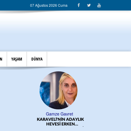
07 Ağustos 2026 Cuma
İN
YAŞAM
DÜNYA
Gamze Gayret
KARAVELİ'NİN ADAYLIK
ÖĞRE
HEVESİ ERKEN
BAŞLADI!.../CEM DERELİ