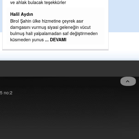
H BakiYüksel
ve ahlak bulacak teşekkürler
Hak hukuk adale
Halil Aydın
Birol Şahin ülke hizmetine çeyrek asır
damgasını vurmuş siyasi geleneğin vücut
bulmuş hali yalpalamadan saf değiştirmeden
küsmeden yunus
... DEVAMI
5 no:2