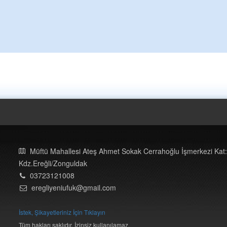
Müftü Mahallesi Ateş Ahmet Sokak Cerrahoğlu İşmerkezi Kat:
Kdz.Ereğli/Zonguldak
03723121008
eregliyeniufuk@gmail.com
İstek, Şikayetleriniz İçin Tıklayın
Tüm hakları saklıdır. İzinsiz kullanılamaz.