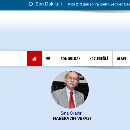
Son Dakika |
TTK’da 213 gün sonra üretim yeniden başla
ZONGULDAK
KDZ.EREĞLİ
ALAPLI
Sina Çıladır
HABERAL’IN VEFASI