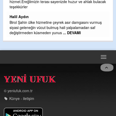
hizmet.Ereğlimizin terası sayenizde huzur ve ahlak bulacak
Gü
teşekkürler
H
Halil Aydın
H
Birol Şahin ülke hizmetine çeyrek asır damgasını vurmuş
siyasi geleneğin vücut bulmuş hali yalpalamadan saf
değiştirmeden küsmeden yunus
... DEVAMI
Toggle
navigat
© yeniufuk.com.tr
Künye - iletişim