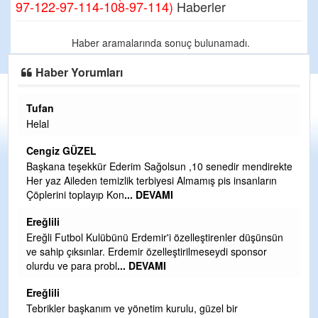
97-122-97-114-108-97-114)
Haberler
Haber aramalarında sonuç bulunamadı.
Haber Yorumları
Tufan
H
Helal
Çı
Ya
Cengiz GÜZEL
C
Başkana teşekkür Ederim Sağolsun ,10 senedir mendirekte
Her yaz Aileden temizlik terbiyesi Almamış pis insanların
G
Çöplerini toplayıp Kon
... DEVAMI
T
O
Ereğlili
D
Ereğli Futbol Kulübünü Erdemir'i özelleştirenler düşünsün
Ş
ve sahip çıksınlar. Erdemir özelleştirilmeseydi sponsor
olurdu ve para probl
... DEVAMI
Me
ih
Ereğlili
S
Tebrikler başkanım ve yönetim kurulu, güzel bir