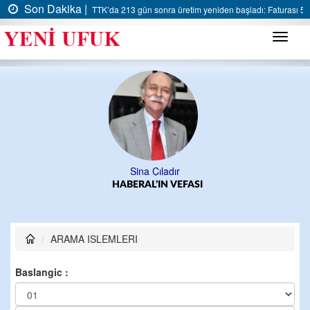
Son Dakika |
TTK’da 213 gün sonra üretim yeniden başladı: Faturası 5 m
Menü
Sina Çıladır
HABERAL’IN VEFASI
ARAMA ISLEMLERI
Baslangic :