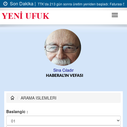
Son Dakika |
TTK’da 213 gün sonra üretim yeniden başladı: Faturası 5 m
Menü
Sina Çıladır
HABERAL’IN VEFASI
ARAMA ISLEMLERI
Baslangic :