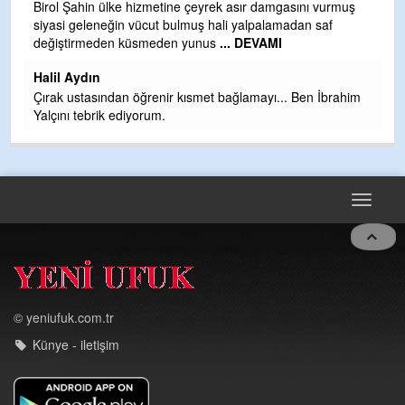
b
Birol Şahin ülke hizmetine çeyrek asır damgasını vurmuş
siyasi geleneğin vücut bulmuş hali yalpalamadan saf
Ye
değiştirmeden küsmeden yunus
... DEVAMI
as
t
Halil Aydın
Çırak ustasından öğrenir kısmet bağlamayı... Ben İbrahim
Yalçını tebrik ediyorum.
Toggle
navigat
© yeniufuk.com.tr
Künye - iletişim