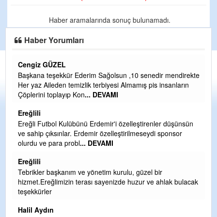
Haber aramalarında sonuç bulunamadı.
Haber Yorumları
Cengiz GÜZEL
C
Başkana teşekkür Ederim Sağolsun ,10 senedir mendirekte
G
Her yaz Aileden temizlik terbiyesi Almamış pis insanların
T
Çöplerini toplayıp Kon
... DEVAMI
O
D
Ereğlili
Ş
Ereğli Futbol Kulübünü Erdemir'i özelleştirenler düşünsün
ve sahip çıksınlar. Erdemir özelleştirilmeseydi sponsor
Me
olurdu ve para probl
... DEVAMI
ih
Ereğlili
S
Tebrikler başkanım ve yönetim kurulu, güzel bir
Gü
hizmet.Ereğlimizin terası sayenizde huzur ve ahlak bulacak
H
teşekkürler
H
Halil Aydın