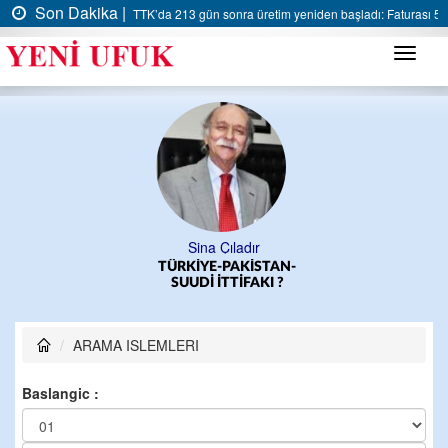
Son Dakika |
TTK’da 213 gün sonra üretim yeniden başladı: Faturası 5 m
Menü
Sina Çıladır
TÜRKİYE-PAKİSTAN-
SUUDİ İTTİFAKI ?
ARAMA ISLEMLERI
Baslangic :