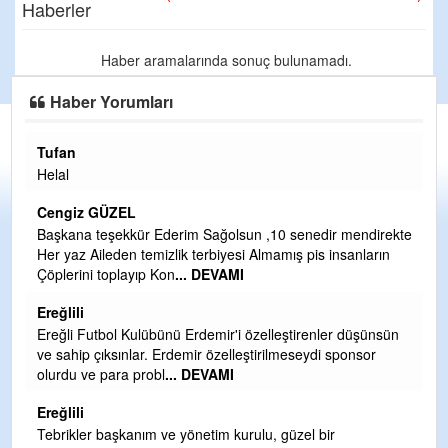
Haberler
Haber aramalarında sonuç bulunamadı.
Haber Yorumları
Tufan
H
Helal
Çı
Ya
Cengiz GÜZEL
C
Başkana teşekkür Ederim Sağolsun ,10 senedir mendirekte
Her yaz Aileden temizlik terbiyesi Almamış pis insanların
G
Çöplerini toplayıp Kon
... DEVAMI
T
O
Ereğlili
D
Ereğli Futbol Kulübünü Erdemir'i özelleştirenler düşünsün
Ş
ve sahip çıksınlar. Erdemir özelleştirilmeseydi sponsor
olurdu ve para probl
... DEVAMI
Me
ih
Ereğlili
S
Tebrikler başkanım ve yönetim kurulu, güzel bir