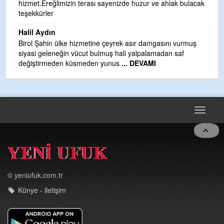
hizmet.Ereğlimizin terası sayenizde huzur ve ahlak bulacak
Gü
teşekkürler
H
Halil Aydın
H
Birol Şahin ülke hizmetine çeyrek asır damgasını vurmuş
siyasi geleneğin vücut bulmuş hali yalpalamadan saf
değiştirmeden küsmeden yunus
... DEVAMI
Toggle
navigat
© yeniufuk.com.tr
Künye - iletişim