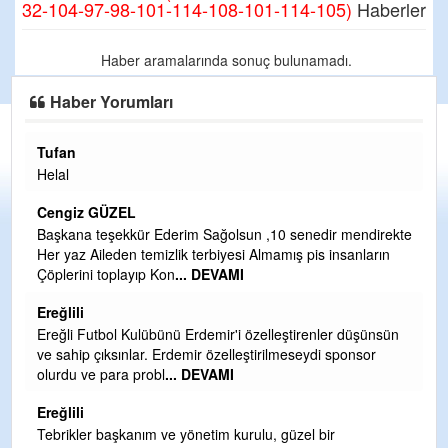
32-104-97-98-101-114-108-101-114-105)
Haberler
Haber aramalarında sonuç bulunamadı.
Haber Yorumları
Tufan
H
Helal
Çı
Ya
Cengiz GÜZEL
C
Başkana teşekkür Ederim Sağolsun ,10 senedir mendirekte
Her yaz Aileden temizlik terbiyesi Almamış pis insanların
G
Çöplerini toplayıp Kon
... DEVAMI
T
O
Ereğlili
D
Ereğli Futbol Kulübünü Erdemir'i özelleştirenler düşünsün
Ş
ve sahip çıksınlar. Erdemir özelleştirilmeseydi sponsor
olurdu ve para probl
... DEVAMI
Me
ih
Ereğlili
S
Tebrikler başkanım ve yönetim kurulu, güzel bir