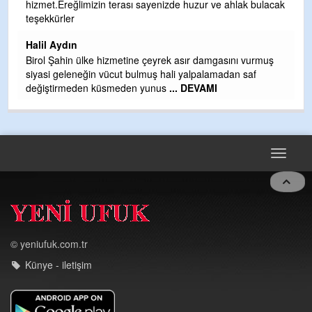
hizmet.Ereğlimizin terası sayenizde huzur ve ahlak bulacak
Gü
teşekkürler
H
Halil Aydın
H
Birol Şahin ülke hizmetine çeyrek asır damgasını vurmuş
siyasi geleneğin vücut bulmuş hali yalpalamadan saf
değiştirmeden küsmeden yunus
... DEVAMI
Toggle
navigat
© yeniufuk.com.tr
Künye - iletişim