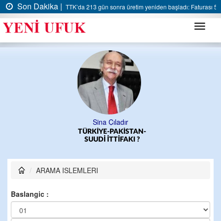
Son Dakika |
TTK’da 213 gün sonra üretim yeniden başladı: Faturası 5 m
Menü
Sina Çıladır
TÜRKİYE-PAKİSTAN-
SUUDİ İTTİFAKI ?
ARAMA ISLEMLERI
Baslangic :