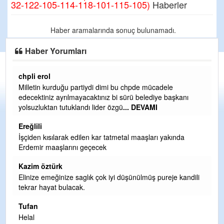
32-122-105-114-118-101-115-105)
Haberler
Haber aramalarında sonuç bulunamadı.
Haber Yorumları
chpli erol
Er
Milletin kurduğu partiydi dimi bu chpde mücadele
Er
edecektiniz ayrılmayacaktınız bi sürü belediye başkanı
ve
yolsuzluktan tutuklandı lider özgü
... DEVAMI
ol
Ereğlili
Er
İşçiden kısılarak edilen kar tatmetal maaşları yakında
Te
Erdemir maaşlarını geçecek
hi
te
Kazim öztürk
H
Elinize emeğinize saglık çok iyi düşünülmüş pureje kandili
tekrar hayat bulacak.
Bi
si
Tufan
d
Helal