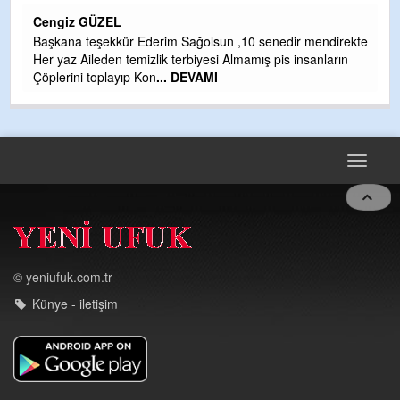
H
Cengiz GÜZEL
Çı
Başkana teşekkür Ederim Sağolsun ,10 senedir mendirekte
Ya
Her yaz Aileden temizlik terbiyesi Almamış pis insanların
C
Çöplerini toplayıp Kon
... DEVAMI
G
T
O
D
Toggle
navigat
© yeniufuk.com.tr
Künye - iletişim