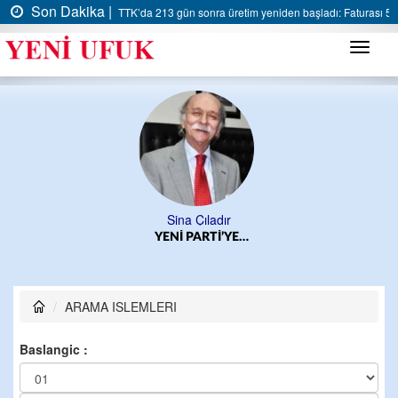
Son Dakika |
TTK’da 213 gün sonra üretim yeniden başladı: Faturası 5 m
Menü
Sina Çıladır
YENİ PARTİ’YE…
ARAMA ISLEMLERI
Baslangic :