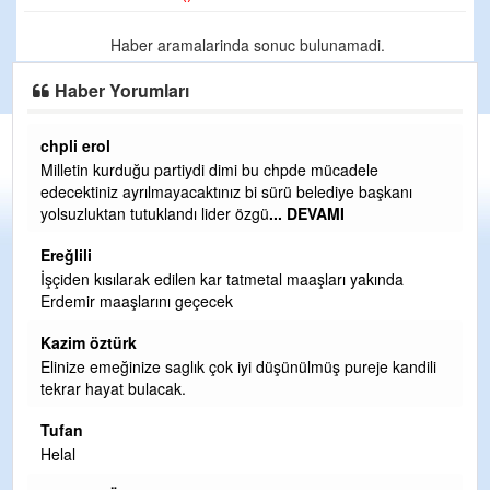
Haber aramalarinda sonuc bulunamadi.
Haber Yorumları
chpli erol
Er
Milletin kurduğu partiydi dimi bu chpde mücadele
Er
edecektiniz ayrılmayacaktınız bi sürü belediye başkanı
ve
yolsuzluktan tutuklandı lider özgü
... DEVAMI
ol
Ereğlili
Er
İşçiden kısılarak edilen kar tatmetal maaşları yakında
Te
Erdemir maaşlarını geçecek
hi
te
Kazim öztürk
H
Elinize emeğinize saglık çok iyi düşünülmüş pureje kandili
tekrar hayat bulacak.
Bi
si
Tufan
d
Helal
H