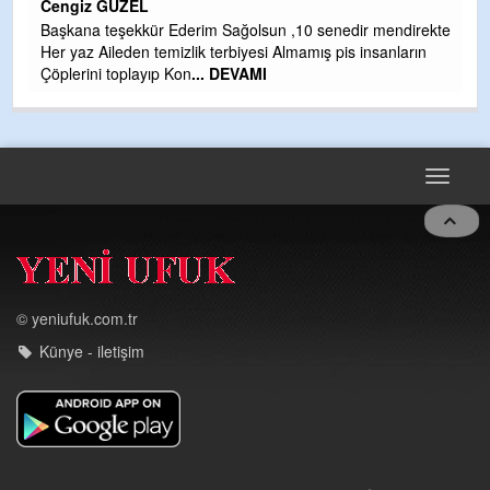
Cengiz GÜZEL
Çı
Başkana teşekkür Ederim Sağolsun ,10 senedir mendirekte
Ya
Her yaz Aileden temizlik terbiyesi Almamış pis insanların
C
Çöplerini toplayıp Kon
... DEVAMI
G
T
O
D
Toggle
navigat
© yeniufuk.com.tr
Künye - iletişim